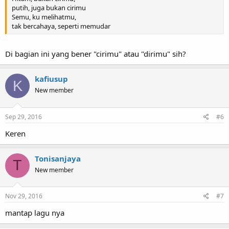
putih, juga bukan cirimu
Semu, ku melihatmu,
tak bercahaya, seperti memudar
Di bagian ini yang bener "cirimu" atau "dirimu" sih?
kafiusup
K
New member
Sep 29, 2016
#6
Keren
Tonisanjaya
T
New member
Nov 29, 2016
#7
mantap lagu nya