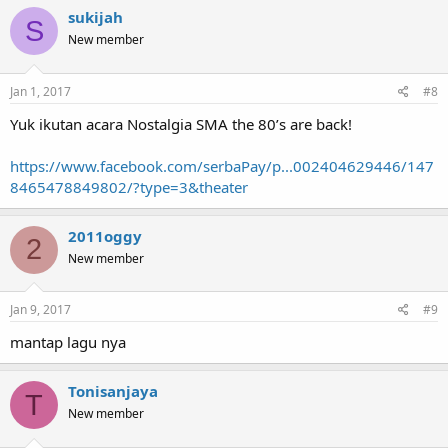
sukijah
S
New member
Jan 1, 2017
#8
Yuk ikutan acara Nostalgia SMA the 80’s are back!
https://www.facebook.com/serbaPay/p...002404629446/147
8465478849802/?type=3&theater
2011oggy
2
New member
Jan 9, 2017
#9
mantap lagu nya
Tonisanjaya
T
New member