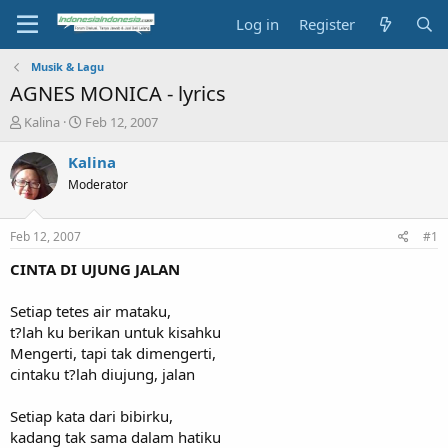
Log in
Register
Musik & Lagu
AGNES MONICA - lyrics
T
S
Kalina
Feb 12, 2007
h
t
r
a
Kalina
e
r
Moderator
a
t
d
d
s
a
Feb 12, 2007
#1
t
t
a
e
CINTA DI UJUNG JALAN
r
t
Setiap tetes air mataku,
e
t?lah ku berikan untuk kisahku
r
Mengerti, tapi tak dimengerti,
cintaku t?lah diujung, jalan
Setiap kata dari bibirku,
kadang tak sama dalam hatiku