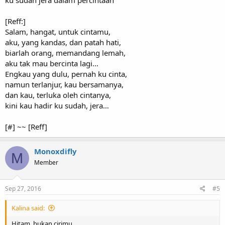
ku sudah jera dalam percintaan
[Reff:]
Salam, hangat, untuk cintamu,
aku, yang kandas, dan patah hati,
biarlah orang, memandang lemah,
aku tak mau bercinta lagi…
Engkau yang dulu, pernah ku cinta,
namun terlanjur, kau bersamanya,
dan kau, terluka oleh cintanya,
kini kau hadir ku sudah, jera…
[#] ~~ [Reff]
Monoxdifly
M
Member
Sep 27, 2016
#5
Kalina said:
Hitam, bukan cirimu,