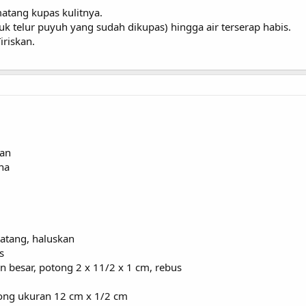
matang kupas kulitnya.
k telur puyuh yang sudah dikupas) hingga air terserap habis.
iriskan.
kan
na
atang, haluskan
s
n besar, potong 2 x 11/2 x 1 cm, rebus
otong ukuran 12 cm x 1/2 cm