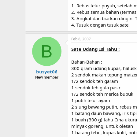
1. Rebus telur puyuh, setelah 
2. Rebus semua bahan (termasu
3. Angkat dan biarkan dingin. T
4. Tusuk dengan tusuk sate.
Feb 8, 2007
B
Sate Udang Isi Tahu :
Bahan-Bahan :
300 gram udang kupas, halus
busyet06
2 sendok makan tepung maize
New member
1/2 sendok teh garam
1 sendok teh gula pasir
1/2 sendok teh merica bubuk
1 putih telur ayam
2 siung bawang putih, rebus m
1 batang daun bawang, iris tipi
1 buah (300 g) tahu Cina ukura
minyak goreng, untuk olesan
1 batang tebu, kupas kulit, p