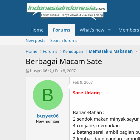
Home
Forums
What's new
Members
New posts
Search forums
Home
Forums
Kehidupan
Memasak & Makanan
Berbagai Macam Sate
T
S
busyet06
Feb 8, 2007
h
t
r
a
Feb 8, 2007
e
r
B
Sate Udang :
a
t
d
d
s
a
t
t
Bahan-Bahan :
busyet06
a
e
2 sendok makan minyak sayur
r
New member
4 cm jahe, memarkan
t
2 batang serai, ambil bagian 
e
r
2 lembar daun pandan, simpul