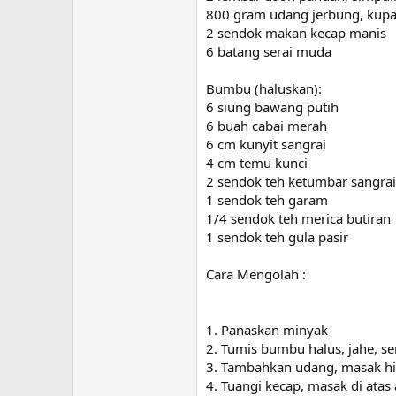
800 gram udang jerbung, kupa
2 sendok makan kecap manis
6 batang serai muda
Bumbu (haluskan):
6 siung bawang putih
6 buah cabai merah
6 cm kunyit sangrai
4 cm temu kunci
2 sendok teh ketumbar sangrai
1 sendok teh garam
1/4 sendok teh merica butiran
1 sendok teh gula pasir
Cara Mengolah :
1. Panaskan minyak
2. Tumis bumbu halus, jahe, s
3. Tambahkan udang, masak h
4. Tuangi kecap, masak di ata