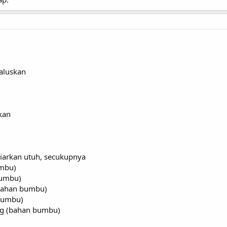
haluskan
kan
biarkan utuh, secukupnya
umbu)
bumbu)
bahan bumbu)
bumbu)
g (bahan bumbu)