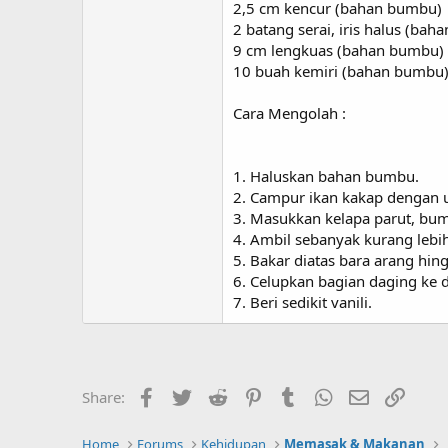
2,5 cm kencur (bahan bumbu)
2 batang serai, iris halus (ba
9 cm lengkuas (bahan bumbu)
10 buah kemiri (bahan bumbu
Cara Mengolah :
1. Haluskan bahan bumbu.
2. Campur ikan kakap dengan u
3. Masukkan kelapa parut, bumb
4. Ambil sebanyak kurang lebih
5. Bakar diatas bara arang hi
6. Celupkan bagian daging ke 
7. Beri sedikit vanili.
Facebook
Twitter
Reddit
Pinterest
Tumblr
WhatsApp
Email
Link
Share:
Home
Forums
Kehidupan
Memasak & Makanan