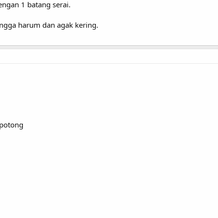
engan 1 batang serai.
hingga harum dan agak kering.
-potong