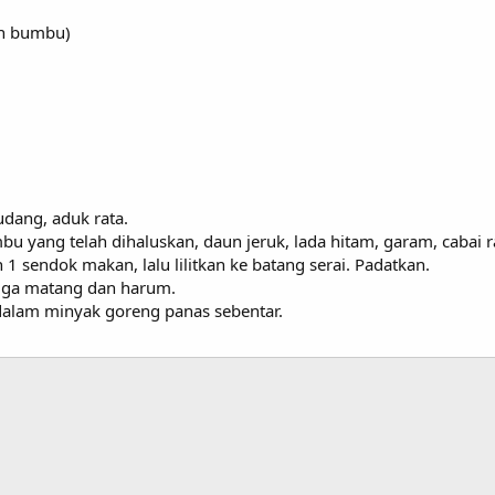
han bumbu)
)
dang, aduk rata.
u yang telah dihaluskan, daun jeruk, lada hitam, garam, cabai r
 1 sendok makan, lalu lilitkan ke batang serai. Padatkan.
ngga matang dan harum.
dalam minyak goreng panas sebentar.