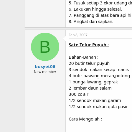
5. Tusuk setiap 3 ekor udang d
6. Lakukan hingga selesai.
7. Panggang di atas bara api 
8. Angkat dan sajikan.
Feb 8, 2007
B
Sate Telur Puyuh :
Bahan-Bahan :
20 butir telur puyuh
busyet06
3 sendok makan kecap manis
New member
4 butir bawang merah,potong
1 bunga lawang, geprak
2 lembar daun salam
300 cc air
1/2 sendok makan garam
1/2 sendok makan gula pasir
Cara Mengolah :