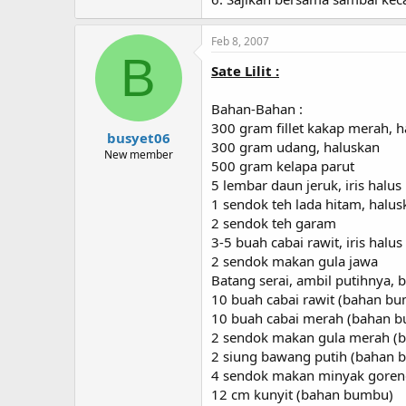
Feb 8, 2007
B
Sate Lilit :
Bahan-Bahan :
300 gram fillet kakap merah, 
busyet06
300 gram udang, haluskan
New member
500 gram kelapa parut
5 lembar daun jeruk, iris halus
1 sendok teh lada hitam, halus
2 sendok teh garam
3-5 buah cabai rawit, iris halus
2 sendok makan gula jawa
Batang serai, ambil putihnya, 
10 buah cabai rawit (bahan b
10 buah cabai merah (bahan 
2 sendok makan gula merah (
2 siung bawang putih (bahan 
4 sendok makan minyak goren
12 cm kunyit (bahan bumbu)