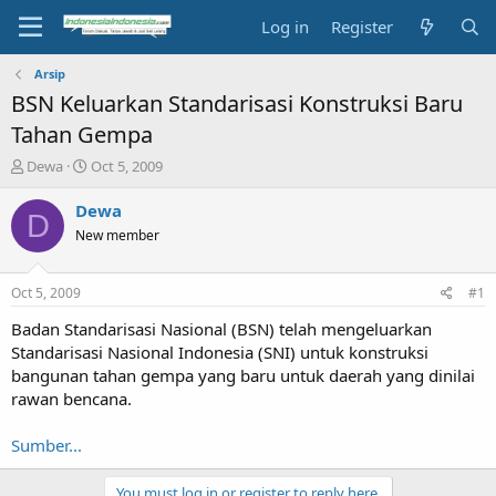
Log in
Register
Arsip
BSN Keluarkan Standarisasi Konstruksi Baru
Tahan Gempa
T
S
Dewa
Oct 5, 2009
h
t
r
a
Dewa
D
e
r
New member
a
t
d
d
s
a
Oct 5, 2009
#1
t
t
a
e
Badan Standarisasi Nasional (BSN) telah mengeluarkan
r
Standarisasi Nasional Indonesia (SNI) untuk konstruksi
t
bangunan tahan gempa yang baru untuk daerah yang dinilai
e
rawan bencana.
r
Sumber...
You must log in or register to reply here.