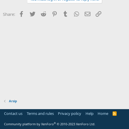
Facebook
Twitter
Reddit
Pinterest
Tumblr
WhatsApp
Email
Link
Share:
Arsip
Contact us
Terms and rules
Privacy policy
Help
Home
R
S
S
®
Community platform by XenForo
© 2010-2023 XenForo Ltd.