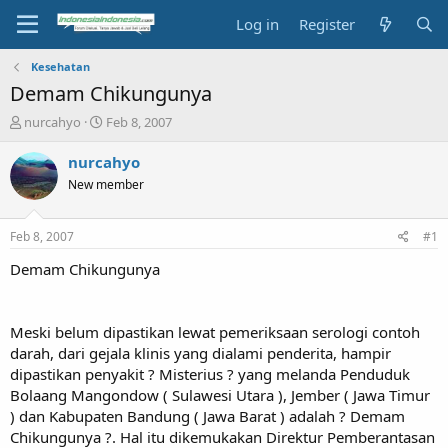
Log in
Register
Kesehatan
Demam Chikungunya
T
S
nurcahyo
Feb 8, 2007
h
t
r
a
nurcahyo
e
r
New member
a
t
d
d
s
a
Feb 8, 2007
#1
t
t
a
e
Demam Chikungunya
r
t
e
Meski belum dipastikan lewat pemeriksaan serologi contoh
r
darah, dari gejala klinis yang dialami penderita, hampir
dipastikan penyakit ? Misterius ? yang melanda Penduduk
Bolaang Mangondow ( Sulawesi Utara ), Jember ( Jawa Timur
) dan Kabupaten Bandung ( Jawa Barat ) adalah ? Demam
Chikungunya ?. Hal itu dikemukakan Direktur Pemberantasan