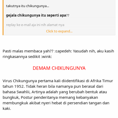
takutnya itu chikungunya...
gejala chikungunya itu seperti apa
??
replay ke e-mail aja ini nih alamat nya
Click to expand...
fhidayat90@yahoo.co.id
Pasti malas membaca yah?? :capedeh: Yasudah nih, aku kasih
ringkasannya sedikit :wink:
DEMAM CHIKUNGUNYA​
Virus Chikungunya pertama kali diidentifikasi di Afrika Timur
tahun 1952. Tidak heran bila namanya pun berasal dari
bahasa Swahlii, Artinya adalah yang berubah bentuk atau
bungkuk, Postur penderitanya memang kebanyakan
membungkuk akibat nyeri hebat di persendian tangan dan
kaki.