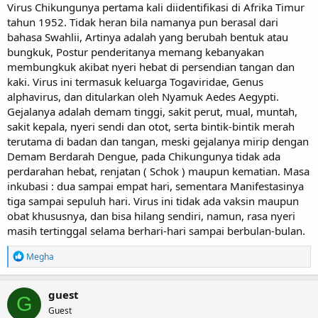
Virus Chikungunya pertama kali diidentifikasi di Afrika Timur
tahun 1952. Tidak heran bila namanya pun berasal dari
bahasa Swahlii, Artinya adalah yang berubah bentuk atau
bungkuk, Postur penderitanya memang kebanyakan
membungkuk akibat nyeri hebat di persendian tangan dan
kaki. Virus ini termasuk keluarga Togaviridae, Genus
alphavirus, dan ditularkan oleh Nyamuk Aedes Aegypti.
Gejalanya adalah demam tinggi, sakit perut, mual, muntah,
sakit kepala, nyeri sendi dan otot, serta bintik-bintik merah
terutama di badan dan tangan, meski gejalanya mirip dengan
Demam Berdarah Dengue, pada Chikungunya tidak ada
perdarahan hebat, renjatan ( Schok ) maupun kematian. Masa
inkubasi : dua sampai empat hari, sementara Manifestasinya
tiga sampai sepuluh hari. Virus ini tidak ada vaksin maupun
obat khususnya, dan bisa hilang sendiri, namun, rasa nyeri
masih tertinggal selama berhari-hari sampai berbulan-bulan.
R
Megha
e
a
c
guest
G
t
Guest
i