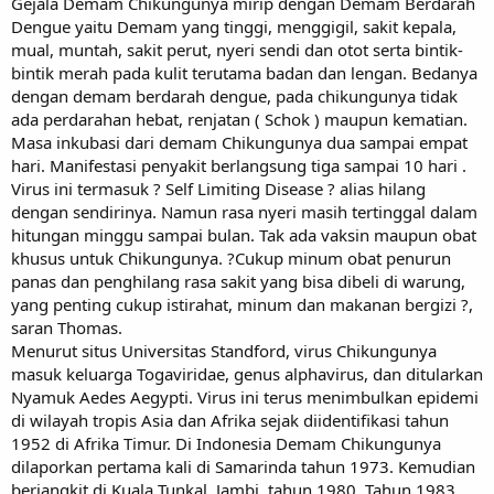
Gejala Demam Chikungunya mirip dengan Demam Berdarah
Dengue yaitu Demam yang tinggi, menggigil, sakit kepala,
mual, muntah, sakit perut, nyeri sendi dan otot serta bintik-
bintik merah pada kulit terutama badan dan lengan. Bedanya
dengan demam berdarah dengue, pada chikungunya tidak
ada perdarahan hebat, renjatan ( Schok ) maupun kematian.
Masa inkubasi dari demam Chikungunya dua sampai empat
hari. Manifestasi penyakit berlangsung tiga sampai 10 hari .
Virus ini termasuk ? Self Limiting Disease ? alias hilang
dengan sendirinya. Namun rasa nyeri masih tertinggal dalam
hitungan minggu sampai bulan. Tak ada vaksin maupun obat
khusus untuk Chikungunya. ?Cukup minum obat penurun
panas dan penghilang rasa sakit yang bisa dibeli di warung,
yang penting cukup istirahat, minum dan makanan bergizi ?,
saran Thomas.
Menurut situs Universitas Standford, virus Chikungunya
masuk keluarga Togaviridae, genus alphavirus, dan ditularkan
Nyamuk Aedes Aegypti. Virus ini terus menimbulkan epidemi
di wilayah tropis Asia dan Afrika sejak diidentifikasi tahun
1952 di Afrika Timur. Di Indonesia Demam Chikungunya
dilaporkan pertama kali di Samarinda tahun 1973. Kemudian
berjangkit di Kuala Tunkal, Jambi, tahun 1980. Tahun 1983