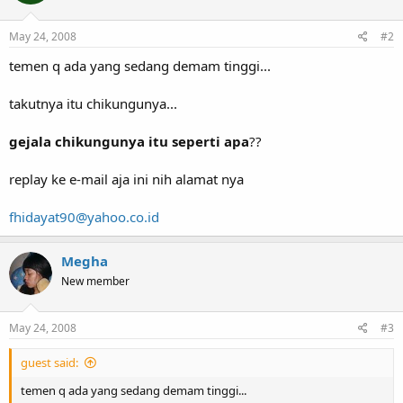
o
n
s
May 24, 2008
#2
:
temen q ada yang sedang demam tinggi...
takutnya itu chikungunya...
gejala chikungunya itu seperti apa
??
replay ke e-mail aja ini nih alamat nya
fhidayat90@yahoo.co.id
Megha
New member
May 24, 2008
#3
guest said:
temen q ada yang sedang demam tinggi...