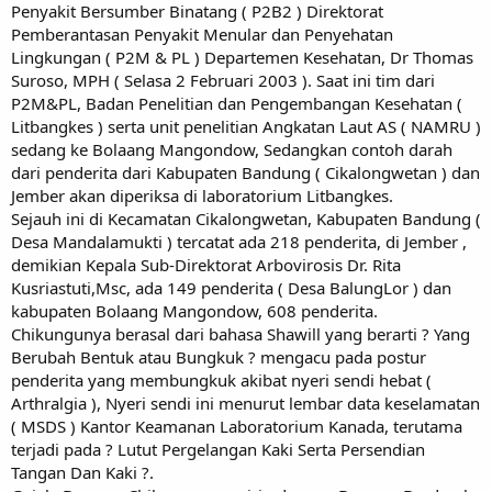
Penyakit Bersumber Binatang ( P2B2 ) Direktorat
Pemberantasan Penyakit Menular dan Penyehatan
Lingkungan ( P2M & PL ) Departemen Kesehatan, Dr Thomas
Suroso, MPH ( Selasa 2 Februari 2003 ). Saat ini tim dari
P2M&PL, Badan Penelitian dan Pengembangan Kesehatan (
Litbangkes ) serta unit penelitian Angkatan Laut AS ( NAMRU )
sedang ke Bolaang Mangondow, Sedangkan contoh darah
dari penderita dari Kabupaten Bandung ( Cikalongwetan ) dan
Jember akan diperiksa di laboratorium Litbangkes.
Sejauh ini di Kecamatan Cikalongwetan, Kabupaten Bandung (
Desa Mandalamukti ) tercatat ada 218 penderita, di Jember ,
demikian Kepala Sub-Direktorat Arbovirosis Dr. Rita
Kusriastuti,Msc, ada 149 penderita ( Desa BalungLor ) dan
kabupaten Bolaang Mangondow, 608 penderita.
Chikungunya berasal dari bahasa Shawill yang berarti ? Yang
Berubah Bentuk atau Bungkuk ? mengacu pada postur
penderita yang membungkuk akibat nyeri sendi hebat (
Arthralgia ), Nyeri sendi ini menurut lembar data keselamatan
( MSDS ) Kantor Keamanan Laboratorium Kanada, terutama
terjadi pada ? Lutut Pergelangan Kaki Serta Persendian
Tangan Dan Kaki ?.