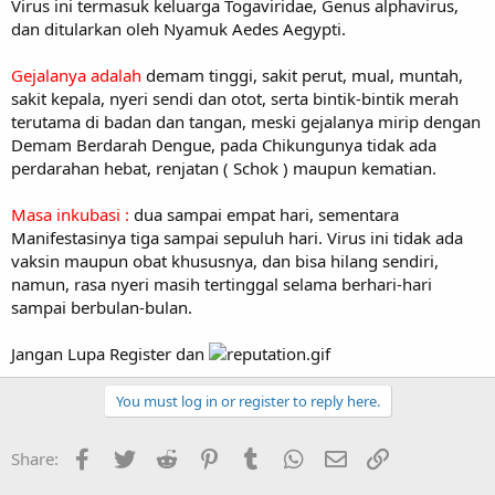
Virus ini termasuk keluarga Togaviridae, Genus alphavirus,
dan ditularkan oleh Nyamuk Aedes Aegypti.
Gejalanya adalah
demam tinggi, sakit perut, mual, muntah,
sakit kepala, nyeri sendi dan otot, serta bintik-bintik merah
terutama di badan dan tangan, meski gejalanya mirip dengan
Demam Berdarah Dengue, pada Chikungunya tidak ada
perdarahan hebat, renjatan ( Schok ) maupun kematian.
Masa inkubasi :
dua sampai empat hari, sementara
Manifestasinya tiga sampai sepuluh hari. Virus ini tidak ada
vaksin maupun obat khususnya, dan bisa hilang sendiri,
namun, rasa nyeri masih tertinggal selama berhari-hari
sampai berbulan-bulan.
Jangan Lupa Register dan
You must log in or register to reply here.
Facebook
Twitter
Reddit
Pinterest
Tumblr
WhatsApp
Email
Link
Share: