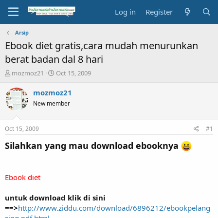
Log in
Register
Arsip
Ebook diet gratis,cara mudah menurunkan
berat badan dal 8 hari
T
S
mozmoz21
Oct 15, 2009
h
t
r
a
mozmoz21
e
r
New member
a
t
d
d
s
a
Oct 15, 2009
#1
t
t
a
e
Silahkan yang mau download ebooknya
r
t
e
Ebook diet
r
untuk download klik di sini
==>
http://www.ziddu.com/download/6896212/ebookpelang
sing.pdf.html