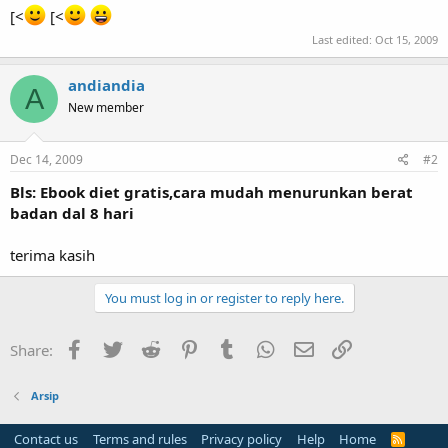
[<
[<
Last edited:
Oct 15, 2009
andiandia
A
New member
Dec 14, 2009
#2
Bls: Ebook diet gratis,cara mudah menurunkan berat
badan dal 8 hari
terima kasih
You must log in or register to reply here.
Facebook
Twitter
Reddit
Pinterest
Tumblr
WhatsApp
Email
Link
Share:
Arsip
Contact us
Terms and rules
Privacy policy
Help
Home
R