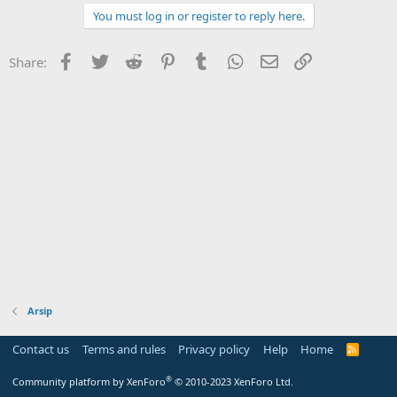
You must log in or register to reply here.
Facebook
Twitter
Reddit
Pinterest
Tumblr
WhatsApp
Email
Link
Share:
Arsip
Contact us
Terms and rules
Privacy policy
Help
Home
R
S
S
®
Community platform by XenForo
© 2010-2023 XenForo Ltd.