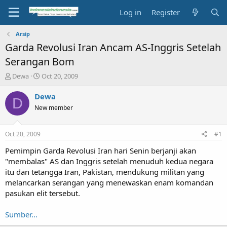
Log in
Register
Arsip
Garda Revolusi Iran Ancam AS-Inggris Setelah
Serangan Bom
T
S
Dewa
Oct 20, 2009
h
t
r
a
Dewa
D
e
r
New member
a
t
d
d
s
a
Oct 20, 2009
#1
t
t
a
e
Pemimpin Garda Revolusi Iran hari Senin berjanji akan
r
"membalas" AS dan Inggris setelah menuduh kedua negara
t
itu dan tetangga Iran, Pakistan, mendukung militan yang
e
melancarkan serangan yang menewaskan enam komandan
r
pasukan elit tersebut.
Sumber...