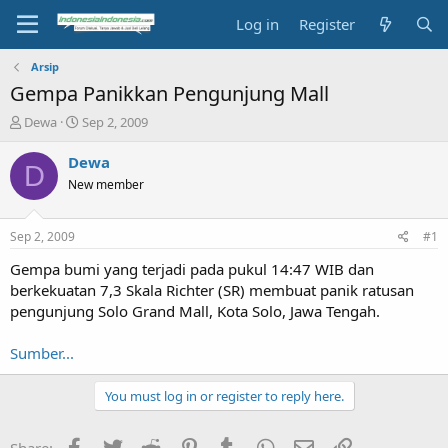
Log in
Register
Arsip
Gempa Panikkan Pengunjung Mall
T
S
Dewa
Sep 2, 2009
h
t
r
a
Dewa
D
e
r
New member
a
t
d
d
s
a
Sep 2, 2009
#1
t
t
a
e
Gempa bumi yang terjadi pada pukul 14:47 WIB dan
r
berkekuatan 7,3 Skala Richter (SR) membuat panik ratusan
t
pengunjung Solo Grand Mall, Kota Solo, Jawa Tengah.
e
r
Sumber...
You must log in or register to reply here.
Facebook
Twitter
Reddit
Pinterest
Tumblr
WhatsApp
Email
Link
Share: