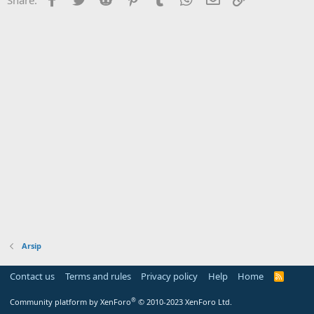
Arsip
Contact us
Terms and rules
Privacy policy
Help
Home
R
S
S
®
Community platform by XenForo
© 2010-2023 XenForo Ltd.