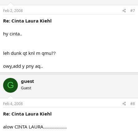
Feb 2, 2008
#7
Re: Cinta Laura Kiehl
hy cinta..
leh dunk qt knl m qmu??
owy,add y pny aq..
guest
G
Guest
Feb 4, 2008
#8
Re: Cinta Laura Kiehl
alow CINTA LAURA...................