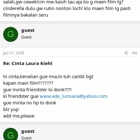
salah,gw cewek!cm mw kasih tau aja ko g maen film lg?
cinderella dulu gw rutin nonton loch! klo maen film lg pasti
filmnya bakalan seru
guest
G
Guest
Jan 31, 2008
#4
Re: Cinta Laura Kiehl
hi cinta,kenalian gue mia,lo tuh cantik bgt
kapan main film???????
gue minta friendster lo donk?!?!
kl friendster gue
www.ade_lumiana@yahoo.com
gue minta no hp lo donk
blz yup
add me,please
guest
G
Guest