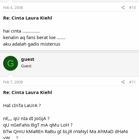
Feb 4, 2008
#10
Re: Cinta Laura Kiehl
hai cinta ..............
kenalin aq fans berat loe .......
aku adalah gadis misterius
guest
G
Guest
Feb 7, 2008
#11
Re: Cinta Laura Kiehl
HaI cInTa LaUrA ?
nE,,, qU nIa dI JoGjA ?
qU nGeFaNs BgT mA qMu LoH ?
bTw QmU kMaREn RaBu gI bLjR nYaNyI Ma AhMaD dHaNi
yW ,,, ?