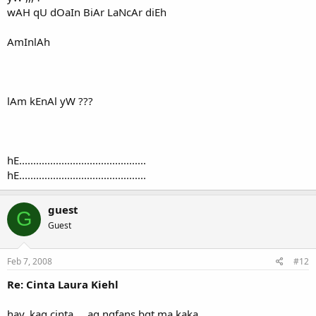
wAH qU dOaIn BiAr LaNcAr diEh
AmInlAh
lAm kEnAl yW ???
hE.............................................
hE.............................................
guest
G
Guest
Feb 7, 2008
#12
Re: Cinta Laura Kiehl
hay, kaq cinta ... aq ngfans bgt ma kaka