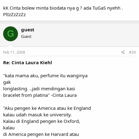
kK Cinta bolew minta biodata nya g ? ada TuGaS nyehh .
PlIzZzZzZz
guest
G
Guest
Feb 11, 2008
#20
Re: Cinta Laura Kiehl
"kata mama aku, perfume itu wanginya
gak
longlasting. ..jadi mendingan kasi
bracelet from platina" -Cinta Laura
"Aku pengen ke America atau ke England
kalau udah masuk ke university.
Kalau di England pengen ke Oxford,
kalau
di America pengen ke Harvard atau