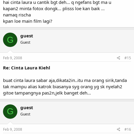
hai cinta laura u cantik bgt deh... q ngefans bgt ma u
kapan2 minta fotox dongk... plisss loe kan baik ...
namaq rischa
kpan loe main film lagi?
guest
G
Guest
Feb 9, 2008
#15
Re: Cinta Laura Kiehl
buat cinta laura sabar aja,dikata2in..itu ma orang sirik,tanda
tak mampu alias katrok biasanya syg orang yg sk nyelah2
gitoe tampangnya pas2n,jelk banget deh...
guest
G
Guest
Feb 9, 2008
#16