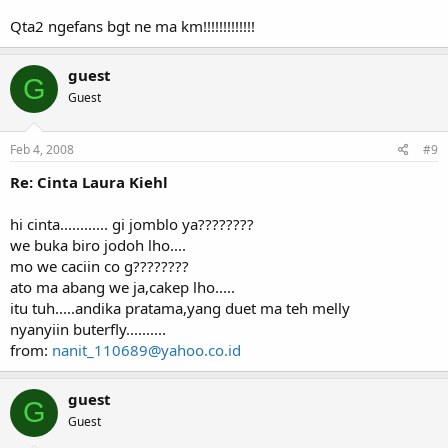
Qta2 ngefans bgt ne ma km!!!!!!!!!!!!!
guest
G
Guest
Feb 4, 2008
#9
Re: Cinta Laura Kiehl
hi cinta............ gi jomblo ya????????
we buka biro jodoh lho....
mo we caciin co g????????
ato ma abang we ja,cakep lho.....
itu tuh.....andika pratama,yang duet ma teh melly
nyanyiin buterfly..........
from:
nanit_110689@yahoo.co.id
guest
G
Guest