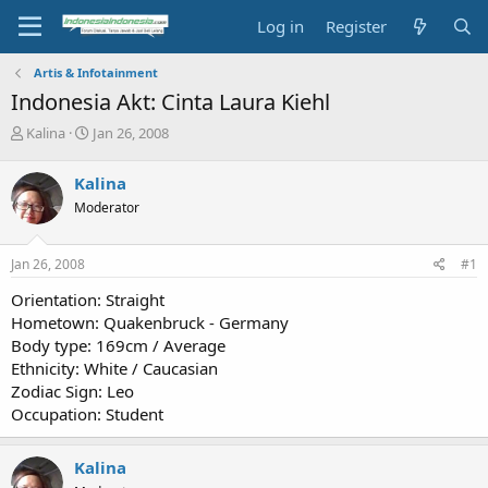
Log in
Register
Artis & Infotainment
Indonesia Akt: Cinta Laura Kiehl
T
S
Kalina
Jan 26, 2008
h
t
r
a
Kalina
e
r
Moderator
a
t
d
d
s
a
Jan 26, 2008
#1
t
t
a
e
Orientation: Straight
r
Hometown: Quakenbruck - Germany
t
Body type: 169cm / Average
e
Ethnicity: White / Caucasian
r
Zodiac Sign: Leo
Occupation: Student
Kalina