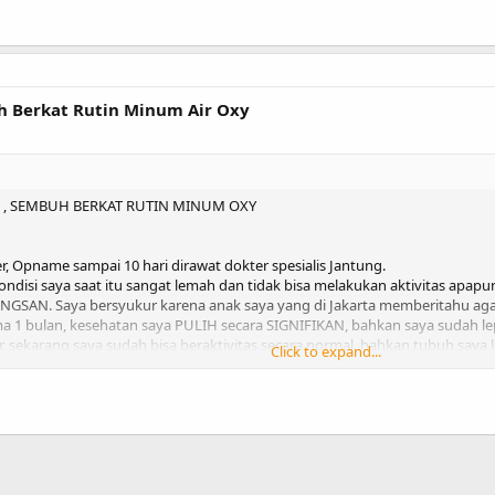
h Berkat Rutin Minum Air Oxy
 , SEMBUH BERKAT RUTIN MINUM OXY
r, Opname sampai 10 hari dirawat dokter spesialis Jantung.
Kondisi saya saat itu sangat lemah dan tidak bisa melakukan aktivitas apapu
NGSAN. Saya bersyukur karena anak saya yang di Jakarta memberitahu a
 1 bulan, kesehatan saya PULIH secara SIGNIFIKAN, bahkan saya sudah le
sekarang saya sudah bisa beraktivitas secara normal, bahkan tubuh saya le
Click to expand...
==============================================
si yg telah merasakan manfaatnya setelah rutin minum Air OXY.
ttp://oxycjdw.com/~user/pack/menu.php?id=33
atau di :
http://202.59.206
, Segeralah mulai mengkonsumsi rutin OXY setiap hari.
ebih murah, saran saya langsung menjadi member.