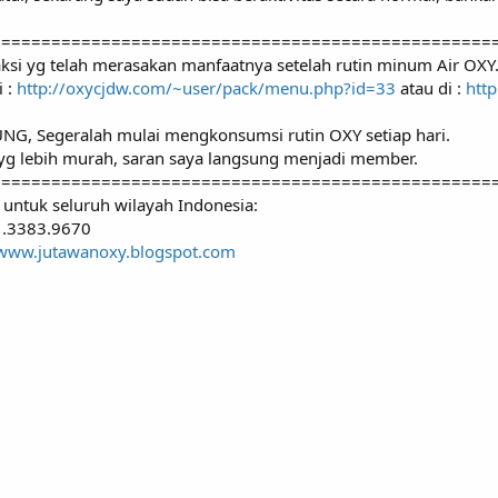
==================================================
saksi yg telah merasakan manfaatnya setelah rutin minum Air OXY
i :
http://oxycjdw.com/~user/pack/menu.php?id=33
atau di :
htt
NG, Segeralah mulai mengkonsumsi rutin OXY setiap hari.
g lebih murah, saran saya langsung menjadi member.
==================================================
untuk seluruh wilayah Indonesia:
1.3383.9670
/www.jutawanoxy.blogspot.com