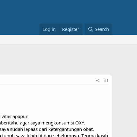
Log in
Register
Search
#1
tivitas apapun.
mberitahu agar saya mengkonsumsi OXY.
aya sudah lepaas dari ketergantungan obat.
tubuh saya lebih fit dari sebelumnya. Terima kasih