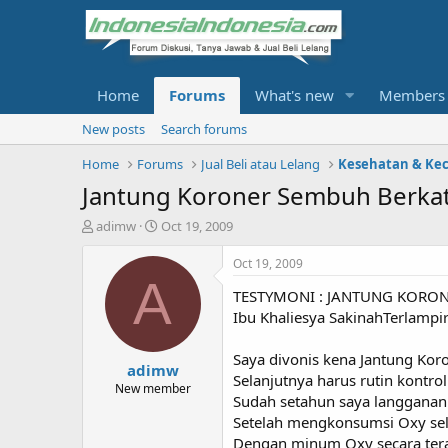
Home
Forums
What's new
Members
New posts
Search forums
Home
Forums
Jual Beli atau Lelang
Kesehatan & Ke
Jantung Koroner Sembuh Berkat
T
S
adimw
Oct 19, 2009
h
t
r
a
Oct 19, 2009
e
r
A
TESTYMONI : JANTUNG KORON
a
t
d
d
Ibu Khaliesya SakinahTerlampi
s
a
t
t
Saya divonis kena Jantung Koro
adimw
a
e
Selanjutnya harus rutin kontrol
r
New member
Sudah setahun saya langganan
t
Setelah mengkonsumsi Oxy sela
e
r
Dengan minum Oxy secara teratu