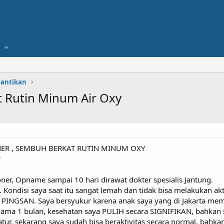
cantikan
 Rutin Minum Air Oxy
ER , SEMBUH BERKAT RUTIN MINUM OXY
r
ner, Opname sampai 10 hari dirawat dokter spesialis Jantung.
. Kondisi saya saat itu sangat lemah dan tidak bisa melakukan ak
 PINGSAN. Saya bersyukur karena anak saya yang di Jakarta me
ma 1 bulan, kesehatan saya PULIH secara SIGNIFIKAN, bahkan s
r, sekarang saya sudah bisa beraktivitas secara normal, bahkan 