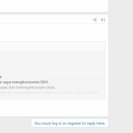
#2
n.
gar saya mengkonsumsi OXY.
paas dari ketergantungan obat.
bih fit dari sebelumnya. Terima kasih Oxy, Terima kasih
.181/~oxycjdw/testimony.php
You must log in or register to reply here.