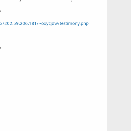
=
.
p://202.59.206.181/~oxycjdw/testimony.php
=