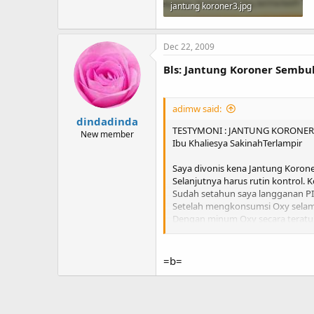
jantung koroner3.jpg
609 KB · Views: 429
Dec 22, 2009
Bls: Jantung Koroner Sembu
adimw said:
dindadinda
TESTYMONI : JANTUNG KORONER
New member
Ibu Khaliesya SakinahTerlampir
Saya divonis kena Jantung Korone
Selanjutnya harus rutin kontrol. 
Sudah setahun saya langganan PI
Setelah mengkonsumsi Oxy selama
Dengan minum Oxy secara teratur, 
Tuhan
============================
Itulah sekilas penuturan dari sak
=b=
Kesaksian lainnya bisa dilihat di :
h
Bila anda punya keluhan JANTUNG
Dan Agar mendapatkan harga yg l