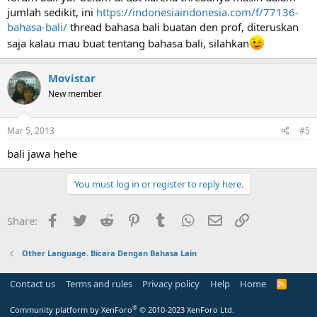
boleh 'kaaaan??
jumlah sedikit, ini
https://indonesiaindonesia.com/f/77136-
bahasa-bali/
thread bahasa bali buatan den prof, diteruskan
saja kalau mau buat tentang bahasa bali, silahkan
Movistar
New member
Mar 5, 2013
#5
bali jawa hehe
You must log in or register to reply here.
Facebook
Twitter
Reddit
Pinterest
Tumblr
WhatsApp
Email
Link
Share:
Other Language. Bicara Dengan Bahasa Lain
Contact us
Terms and rules
Privacy policy
Help
Home
R
S
S
®
Community platform by XenForo
© 2010-2023 XenForo Ltd.