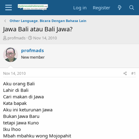
Log in
Register
Other Language. Bicara Dengan Bahasa Lain
Jawa Bali atau Bali Jawa?
T
S
profmads
Nov 14, 2010
h
t
r
a
profmads
e
r
New member
a
t
d
d
s
a
Nov 14, 2010
#1
t
t
a
e
Aku orang Bali
r
Lahir di Bali
t
Cari makan di Jawa
e
Kata bapak
r
Aku ini keturunan Jawa
Bukan Jawa Baru
tetapi Jawa Kuno
Iku lhoo
Mbah mbahku wong Mojopahit