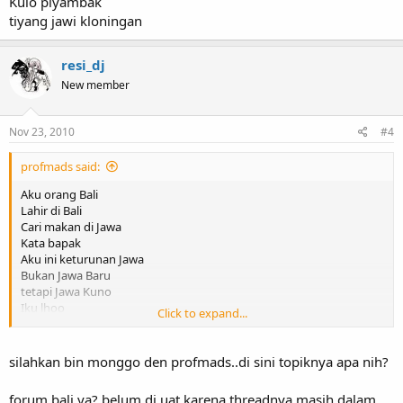
Kulo piyambak
tiyang jawi kloningan
resi_dj
New member
Nov 23, 2010
#4
profmads said:
Aku orang Bali
Lahir di Bali
Cari makan di Jawa
Kata bapak
Aku ini keturunan Jawa
Bukan Jawa Baru
tetapi Jawa Kuno
Iku lhoo
Click to expand...
Mbah mbahku wong Mojopahit
Trah Arya Lasem
silahkan bin monggo den profmads..di sini topiknya apa nih?
Forum Bali tidak ada di ii
Aku melok Forum Jawa wae
forum bali ya? belum di uat karena threadnya masih dalam