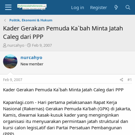
Log in
Register
Politik, Ekonomi & Hukum
Kader Gerakan Pemuda Ka`bah Minta Jatah
Caleg dari PPP
T
S
nurcahyo
Feb 9, 2007
h
t
r
a
nurcahyo
e
r
New member
a
t
d
d
s
a
Feb 9, 2007
#1
t
t
a
e
Kader Gerakan Pemuda Ka`bah Minta Jatah Caleg dari PPP
r
t
Kapanlagi.com - Hari pertama pelaksanaan Rapat Kerja
e
Nasional (Rakernas) Gerakan Pemuda Ka'bah (GPK) di Jakarta,
r
Kamis, diwarnai kasak-kusuk kader yang menginginkan
organisasi itu menyuarakan permintaan jatah struktural dan
kursi calon legisLatif dari Partai Persatuan Pembangunan
(PPP).