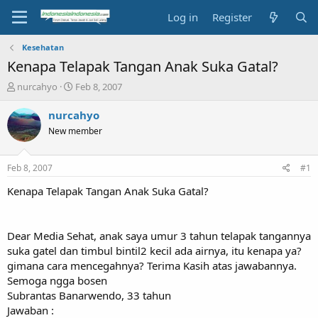
Log in
Register
Kesehatan
Kenapa Telapak Tangan Anak Suka Gatal?
T
S
nurcahyo
Feb 8, 2007
h
t
r
a
nurcahyo
e
r
New member
a
t
d
d
s
a
Feb 8, 2007
#1
t
t
a
e
Kenapa Telapak Tangan Anak Suka Gatal?
r
t
e
Dear Media Sehat, anak saya umur 3 tahun telapak tangannya
r
suka gatel dan timbul bintil2 kecil ada airnya, itu kenapa ya?
gimana cara mencegahnya? Terima Kasih atas jawabannya.
Semoga ngga bosen
Subrantas Banarwendo, 33 tahun
Jawaban :