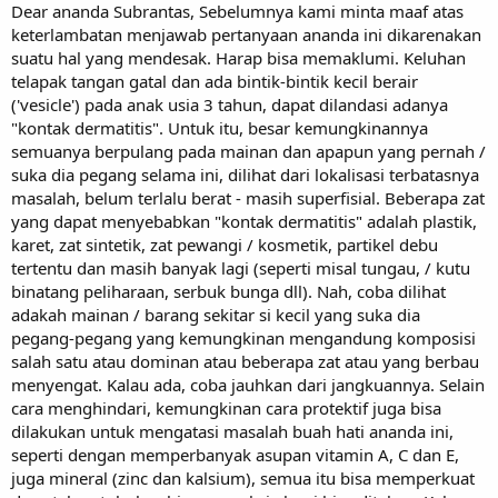
Dear ananda Subrantas, Sebelumnya kami minta maaf atas
keterlambatan menjawab pertanyaan ananda ini dikarenakan
suatu hal yang mendesak. Harap bisa memaklumi. Keluhan
telapak tangan gatal dan ada bintik-bintik kecil berair
('vesicle') pada anak usia 3 tahun, dapat dilandasi adanya
"kontak dermatitis". Untuk itu, besar kemungkinannya
semuanya berpulang pada mainan dan apapun yang pernah /
suka dia pegang selama ini, dilihat dari lokalisasi terbatasnya
masalah, belum terlalu berat - masih superfisial. Beberapa zat
yang dapat menyebabkan "kontak dermatitis" adalah plastik,
karet, zat sintetik, zat pewangi / kosmetik, partikel debu
tertentu dan masih banyak lagi (seperti misal tungau, / kutu
binatang peliharaan, serbuk bunga dll). Nah, coba dilihat
adakah mainan / barang sekitar si kecil yang suka dia
pegang-pegang yang kemungkinan mengandung komposisi
salah satu atau dominan atau beberapa zat atau yang berbau
menyengat. Kalau ada, coba jauhkan dari jangkuannya. Selain
cara menghindari, kemungkinan cara protektif juga bisa
dilakukan untuk mengatasi masalah buah hati ananda ini,
seperti dengan memperbanyak asupan vitamin A, C dan E,
juga mineral (zinc dan kalsium), semua itu bisa memperkuat