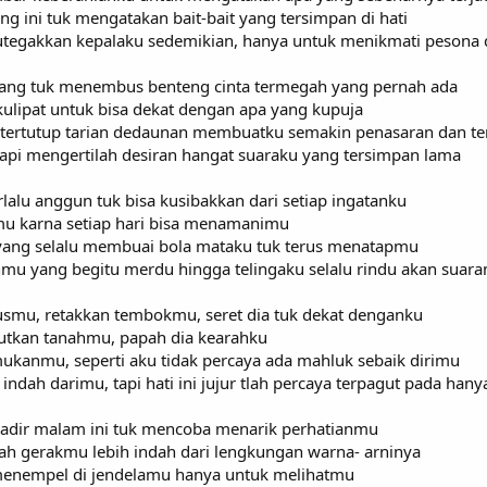
g ini tuk mengatakan bait-bait yang tersimpan di hati
 kutegakkan kepalaku sedemikian, hanya untuk menikmati peson
ntang tuk menembus benteng cinta termegah yang pernah ada
kulipat untuk bisa dekat dengan apa yang kupuja
i tertutup tarian dedaunan membuatku semakin penasaran dan t
 tapi mengertilah desiran hangat suaraku yang tersimpan lama
lalu anggun tuk bisa kusibakkan dari setiap ingatanku
u karna setiap hari bisa menamanimu
ang selalu membuai bola mataku tuk terus menatapmu
u yang begitu merdu hingga telingaku selalu rindu akan suar
mu, retakkan tembokmu, seret dia tuk dekat denganku
erutkan tanahmu, papah dia kearahku
ukanmu, seperti aku tidak percaya ada mahluk sebaik dirimu
 indah darimu, tapi hati ini jujur tlah percaya terpagut pada hany
hadir malam ini tuk mencoba menarik perhatianmu
kah gerakmu lebih indah dari lengkungan warna- arninya
enempel di jendelamu hanya untuk melihatmu