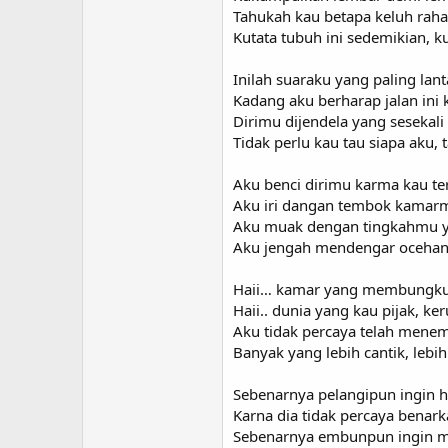
Tahukah kau betapa keluh rahan
Kutata tubuh ini sedemikian,
Inilah suaraku yang paling la
Kadang aku berharap jalan ini 
Dirimu dijendela yang sesekal
Tidak perlu kau tau siapa aku,
Aku benci dirimu karma kau ter
Aku iri dangan tembok kamarm
Aku muak dengan tingkahmu y
Aku jengah mendengar ocehanm
Haii… kamar yang membungkus
Haii.. dunia yang kau pijak, k
Aku tidak percaya telah menem
Banyak yang lebih cantik, lebih
Sebenarnya pelangipun ingin 
Karna dia tidak percaya benar
Sebenarnya embunpun ingin m