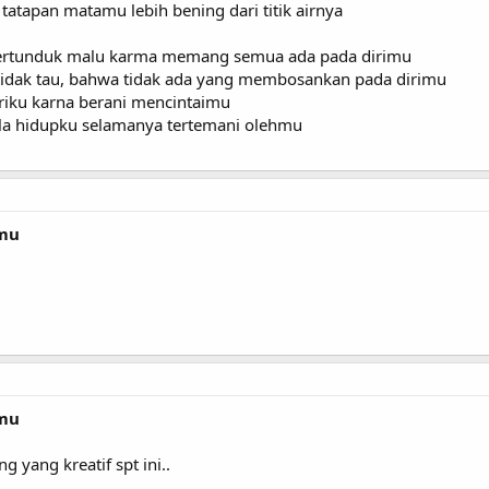
 tatapan matamu lebih bening dari titik airnya
ertunduk malu karma memang semua ada pada dirimu
 tidak tau, bahwa tidak ada yang membosankan pada dirimu
riku karna berani mencintaimu
la hidupku selamanya tertemani olehmu
amu
amu
 yang kreatif spt ini..