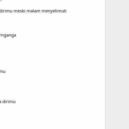
a dirimu meski malam menyelimuti
ernganga
amu
a dirimu