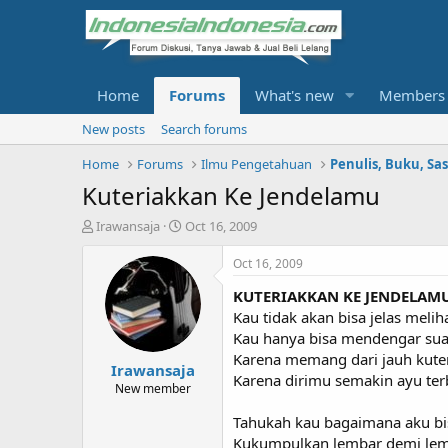
Home
Forums
What's new
Members
New posts
Search forums
Home
Forums
Ilmu Pengetahuan
Penulis, Buku, Sa
Kuteriakkan Ke Jendelamu
T
S
Irawansaja
Oct 16, 2009
h
t
r
a
Oct 16, 2009
e
r
KUTERIAKKAN KE JENDELAM
a
t
d
d
Kau tidak akan bisa jelas meliha
s
a
Kau hanya bisa mendengar su
t
t
Karena memang dari jauh kuter
Irawansaja
a
e
Karena dirimu semakin ayu te
r
New member
t
Tahukah kau bagaimana aku bis
e
r
Kukumpulkan lembar demi lemb