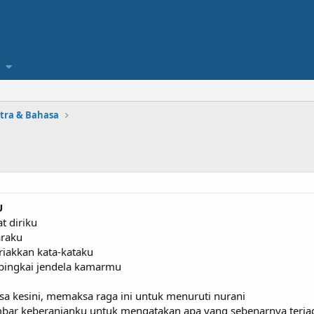
stra & Bahasa
U
t diriku
araku
iakkan kata-kataku
rbingkai jendela kamarmu
a kesini, memaksa raga ini untuk menuruti nurani
ar keberanianku untuk mengatakan apa yang sebenarnya terja