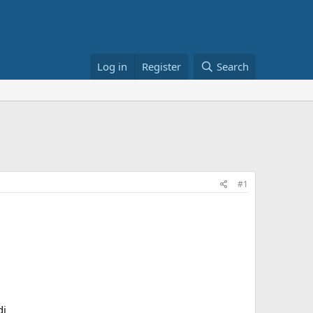
Log in
Register
Search
#1
di