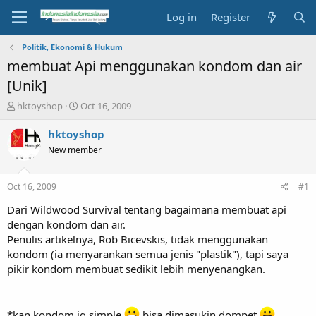
Log in
Register
Politik, Ekonomi & Hukum
membuat Api menggunakan kondom dan air
[Unik]
T
S
hktoyshop
Oct 16, 2009
h
t
r
a
hktoyshop
e
r
New member
a
t
d
d
s
a
Oct 16, 2009
#1
t
t
a
e
Dari Wildwood Survival tentang bagaimana membuat api
r
dengan kondom dan air.
t
Penulis artikelnya, Rob Bicevskis, tidak menggunakan
e
kondom (ia menyarankan semua jenis "plastik"), tapi saya
r
pikir kondom membuat sedikit lebih menyenangkan.
*kan kondom jg simple
bisa dimasukin dompet