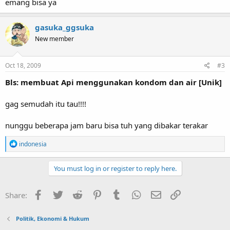
emang bisa ya
gasuka_ggsuka
New member
Oct 18, 2009
#3
Bls: membuat Api menggunakan kondom dan air [Unik]
gag semudah itu tau!!!!
nunggu beberapa jam baru bisa tuh yang dibakar terakar
R
indonesia
e
a
c
You must log in or register to reply here.
t
i
o
Facebook
Twitter
Reddit
Pinterest
Tumblr
WhatsApp
Email
Link
Share:
n
s
:
Politik, Ekonomi & Hukum