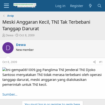
Log in
Register
Arsip
Meski Anggaran Kecil, TNI Tak Terbebani
Tanggap Darurat
T
S
Dewa
Oct 8, 2009
h
t
r
a
Dewa
D
e
r
New member
a
t
d
d
s
a
Oct 8, 2009
#1
t
t
a
e
Panglima TNI Jenderal TNI Djoko
r
Santoso menyatakan TNI tidak merasa terbebani oleh operasi
t
tanggap darurat, meski anggaran yang dialokasikan
e
pemerintah untuk TNI kecil.
r
Sumber...
You must log in or register to reply here.