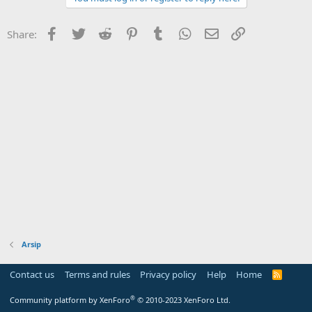
Facebook
Twitter
Reddit
Pinterest
Tumblr
WhatsApp
Email
Link
Share:
Arsip
Contact us
Terms and rules
Privacy policy
Help
Home
R
S
S
®
Community platform by XenForo
© 2010-2023 XenForo Ltd.