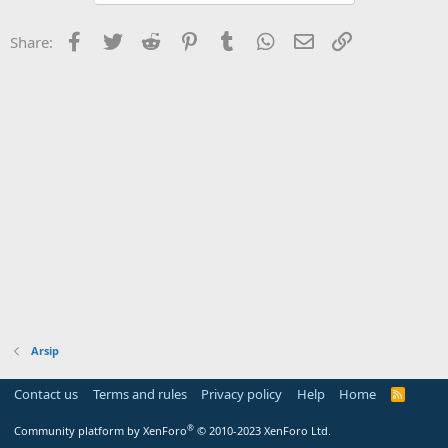
Facebook
Twitter
Reddit
Pinterest
Tumblr
WhatsApp
Email
Link
Share:
Arsip
Contact us
Terms and rules
Privacy policy
Help
Home
R
S
S
®
Community platform by XenForo
© 2010-2023 XenForo Ltd.