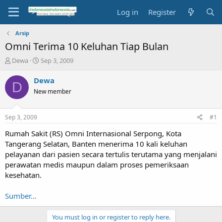
Log in
Register
Arsip
Omni Terima 10 Keluhan Tiap Bulan
T
S
Dewa
Sep 3, 2009
h
t
r
a
Dewa
D
e
r
New member
a
t
d
d
s
a
Sep 3, 2009
#1
t
t
a
e
Rumah Sakit (RS) Omni Internasional Serpong, Kota
r
Tangerang Selatan, Banten menerima 10 kali keluhan
t
pelayanan dari pasien secara tertulis terutama yang menjalani
e
perawatan medis maupun dalam proses pemeriksaan
r
kesehatan.
Sumber...
You must log in or register to reply here.