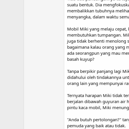
suatu bentuk. Dia mengfokuska
membalikkan tubuhnya melihat 
menyangka, dalam waktu semala
Mobil Miki yang melaju cepat,
membutuhkan tumpangan. Miki 
juga tidak berhenti menolong s
bagaimana kalau orang yang me
ada seorangpun yang mau membe
basah kuyup?
Tanpa berpikir panjang lagi Mi
didahului oleh tindakannya un
orang lain yang mempunyai ras
Ternyata harapan Miki tidak te
berjalan dibawah guyuran air 
pintu kaca mobil, Miki menung
"Anda butuh pertolongan?" tan
pemuda yang baik atau tidak.