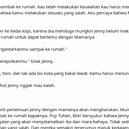
 kembali ke rumah. Kau telah melakukan kesalahan kau harus men
 bahwa kamu melakukan sesuatu yang salah. Aku percaya bahwa
ke kedai kopi, karena dia menduga mungkin Jenny belum makan 
 ke rumah untuk dapat bertemu dengan Mamanya.
engantarkanmu sampai ke rumah."
erepotkanmu." tolak Jenny.
, Non, dan tak ada bis kota yang bakal lewat. Kamu harus menung
hut Jenny nggak mau kalah.
i pertemuan Jenny dengan mamanya akan mengharukan. Mungkin
bali ke rumah bapaknya. Puji Tuhan, Miki bersyukur bahwa Jenn
alan yang akan menyelamatkan dia dari mara bahaya. Tidak sedik
an yang salah. Dan mereka semakin terjerumus masuk kedalam j