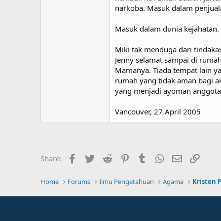
narkoba. Masuk dalam penjual
Masuk dalam dunia kejahatan. 
Miki tak menduga dari tindakan
Jenny selamat sampai di rumah
Mamanya. Tiada tempat lain ya
rumah yang tidak aman bagi an
yang menjadi ayoman anggota
Vancouver, 27 April 2005
Facebook
Twitter
Reddit
Pinterest
Tumblr
WhatsApp
Email
Link
Share:
Home
Forums
Ilmu Pengetahuan
Agama
Kristen 