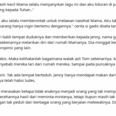
masih kecil Mama selalu menyanyikan lagu ini dan aku tiduran di
ng kepada Tuhan.."
aja aku selalu memberontak untuk melawan nasehat Mama. Aku t
rang hanya ingin bertemu dengannya." cerita si gadis disela ta
ri balik tempat duduknya dan memberikan kepada Jenny, nama ga
a sebenarnya melarikan diri dari rumah Mamanya. Dia minggat 
propinsi yang lain.
bis. Maka kelihatanlah bagaimana watak asli Tom sebenarnya. M
nyebab mereka lari dari rumah mereka. Sampai pada puncaknya
 Tom. Tak ada tempat berteduh. Jenny hanya mendapat makan da
a telah habis ludes.
ah merasakan betapa tidak enaknya menjadi orang yang tak memp
recehannya hasil dari meminta-mintanya, tetapi itupun masih t
n tak peduli dari berbagai orang yang berjalan melewatinya. Dia