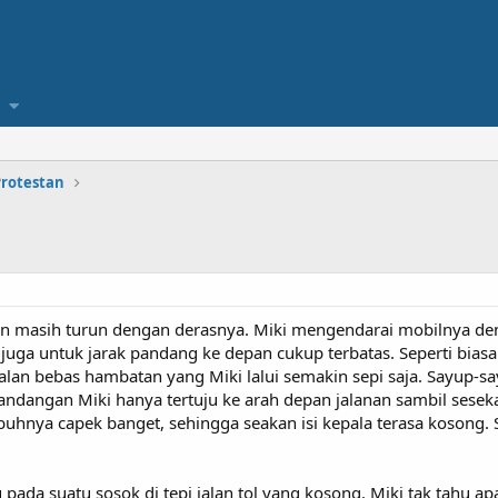
Protestan
n masih turun dengan derasnya. Miki mengendarai mobilnya den
api juga untuk jarak pandang ke depan cukup terbatas. Seperti b
Jalan bebas hambatan yang Miki lalui semakin sepi saja. Sayup-sa
Pandangan Miki hanya tertuju ke arah depan jalanan sambil seseka
buhnya capek banget, sehingga seakan isi kepala terasa kosong
.
 pada suatu sosok di tepi jalan tol yang kosong. Miki tak tahu 