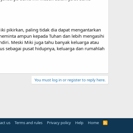
ki pikirkan, paling tidak dia dapat mengantarkan
, meminta ampun kepada Tuhan dan lebih mengasihi
iri. Meski Miki juga tahu banyak keluarga atau
tus sebagai pusat hidupnya, keluarga dan rumahlah
You must log in or register to reply here.
act us
Terms and rules
Privacy policy
Help
Home
R
S
S