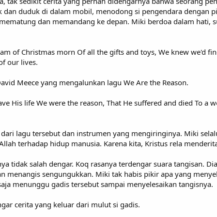
knya, tak sedikit cerita yang pernah didengarnya bahwa seorang
k dan duduk di dalam mobil, menodong si pengendara dengan pisau
a mematung dan memandang ke depan. Miki berdoa dalam hati, s
ream of Christmas morn Of all the gifts and toys, We knew we'd fi
f our lives.
David Meece yang mengalunkan lagu We Are the Reason.
e His life We were the reason, That He suffered and died To a wo
dari lagu tersebut dan instrumen yang mengiringinya. Miki selal
llah terhadap hidup manusia. Karena kita, Kristus rela mender
nya tidak salah dengar. Koq rasanya terdengar suara tangisan. 
 menangis sengungukkan. Miki tak habis pikir apa yang menyeba
saja menunggu gadis tersebut sampai menyelesaikan tangisnya.
ar cerita yang keluar dari mulut si gadis.