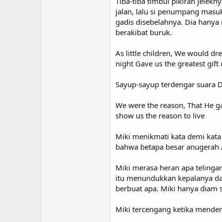
Tiba-tiba timbul pikiran jele
jalan, lalu si penumpang masu
gadis disebelahnya. Dia hany
berakibat buruk.
As little children, We would d
night Gave us the greatest gift o
Sayup-sayup terdengar suara 
We were the reason, That He gav
show us the reason to live
Miki menikmati kata demi kata 
bahwa betapa besar anugerah A
Miki merasa heran apa telinga
itu menundukkan kepalanya dan
berbuat apa. Miki hanya diam 
Miki tercengang ketika mendeng