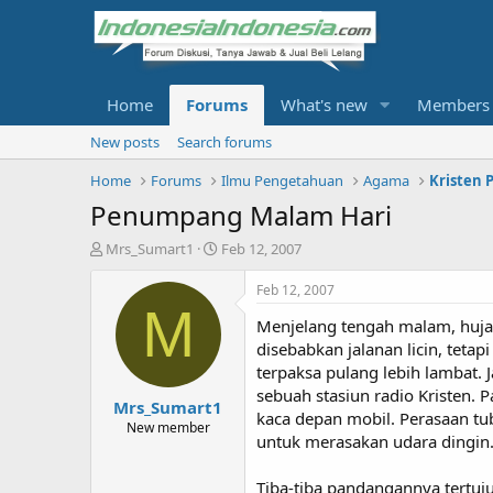
Home
Forums
What's new
Members
New posts
Search forums
Home
Forums
Ilmu Pengetahuan
Agama
Kristen 
Penumpang Malam Hari
T
S
Mrs_Sumart1
Feb 12, 2007
h
t
r
a
Feb 12, 2007
e
r
M
Menjelang tengah malam, huja
a
t
d
d
disebabkan jalanan licin, tet
s
a
terpaksa pulang lebih lambat. 
t
t
sebuah stasiun radio Kristen. 
Mrs_Sumart1
a
e
kaca depan mobil. Perasaan tu
r
New member
untuk merasakan udara dingin
t
e
r
Tiba-tiba pandangannya tertuju