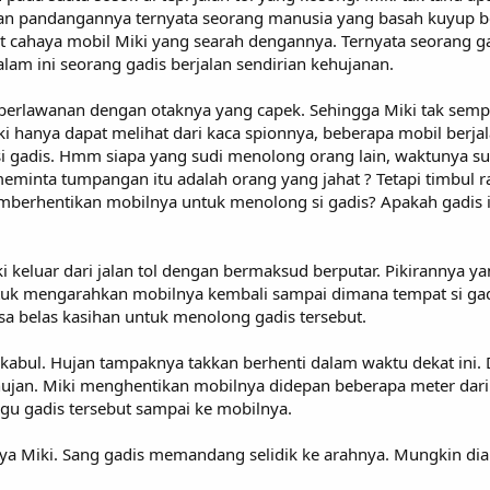
n pandangannya ternyata seorang manusia yang basah kuyup berj
cahaya mobil Miki yang searah dengannya. Ternyata seorang ga
m ini seorang gadis berjalan sendirian kehujanan.
 berlawanan dengan otaknya yang capek. Sehingga Miki tak sem
hanya dapat melihat dari kaca spionnya, beberapa mobil berjal
i gadis. Hmm siapa yang sudi menolong orang lain, waktunya sud
minta tumpangan itu adalah orang yang jahat ? Tetapi timbul ra
rhentikan mobilnya untuk menolong si gadis? Apakah gadis itu
ki keluar dari jalan tol dengan bermaksud berputar. Pikirannya 
tuk mengarahkan mobilnya kembali sampai dimana tempat si gad
a belas kasihan untuk menolong gadis tersebut.
rkabul. Hujan tampaknya takkan berhenti dalam waktu dekat ini.
hujan. Miki menghentikan mobilnya didepan beberapa meter dari
gu gadis tersebut sampai ke mobilnya.
ya Miki. Sang gadis memandang selidik ke arahnya. Mungkin dia