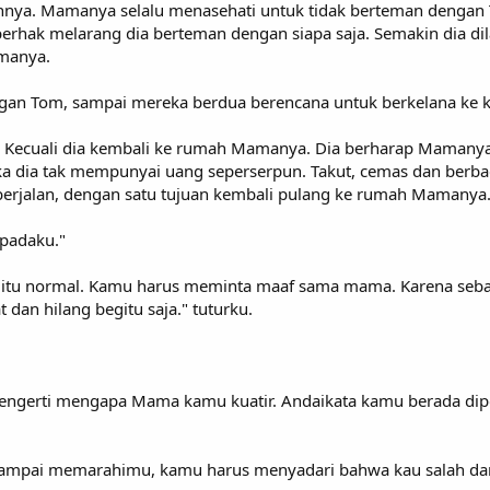
nnya. Mamanya selalu menasehati untuk tidak berteman dengan T
rhak melarang dia berteman dengan siapa saja. Semakin dia dil
manya.
gan Tom, sampai mereka berdua berencana untuk berkelana ke k
n. Kecuali dia kembali ke rumah Mamanya. Dia berharap Mamany
ka dia tak mempunyai uang seperserpun. Takut, cemas dan berbag
erjalan, dengan satu tujuan kembali pulang ke rumah Mamanya
padaku."
itu normal. Kamu harus meminta maaf sama mama. Karena sebag
 dan hilang begitu saja." tuturku.
engerti mengapa Mama kamu kuatir. Andaikata kamu berada dipo
mpai memarahimu, kamu harus menyadari bahwa kau salah dan 