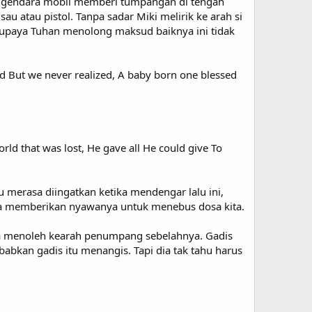
 pengendara mobil memberi tumpangan di tengah
 atau pistol. Tanpa sadar Miki melirik ke arah si
upaya Tuhan menolong maksud baiknya ini tidak
nd But we never realized, A baby born one blessed
rld that was lost, He gave all He could give To
u merasa diingatkan ketika mendengar lalu ini,
ita memberikan nyawanya untuk menebus dosa kita.
Dia menoleh kearah penumpang sebelahnya. Gadis
bkan gadis itu menangis. Tapi dia tak tahu harus