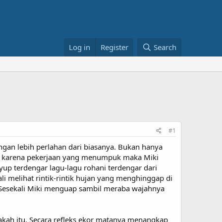
Log in
Register
Search
#1
gan lebih perlahan dari biasanya. Bukan hanya
iasa karena pekerjaan yang menumpuk maka Miki
yup terdengar lagu-lagu rohani terdengar dari
li melihat rintik-rintik hujan yang menghinggap di
. Sesekali Miki menguap sambil meraba wajahnya
apakah itu. Secara refleks ekor matanya menangkap