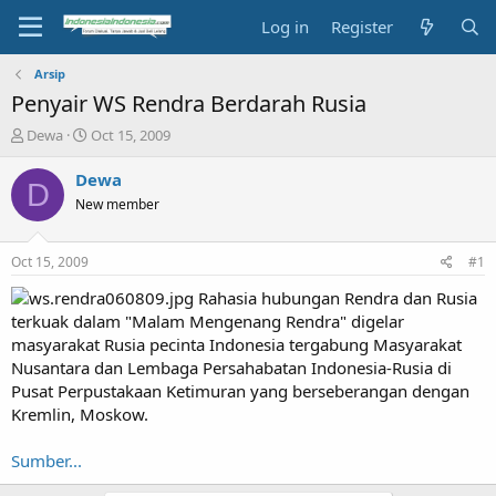
Log in
Register
Arsip
Penyair WS Rendra Berdarah Rusia
T
S
Dewa
Oct 15, 2009
h
t
r
a
Dewa
D
e
r
New member
a
t
d
d
s
a
Oct 15, 2009
#1
t
t
a
e
Rahasia hubungan Rendra dan Rusia
r
terkuak dalam "Malam Mengenang Rendra" digelar
t
masyarakat Rusia pecinta Indonesia tergabung Masyarakat
e
Nusantara dan Lembaga Persahabatan Indonesia-Rusia di
r
Pusat Perpustakaan Ketimuran yang berseberangan dengan
Kremlin, Moskow.
Sumber...