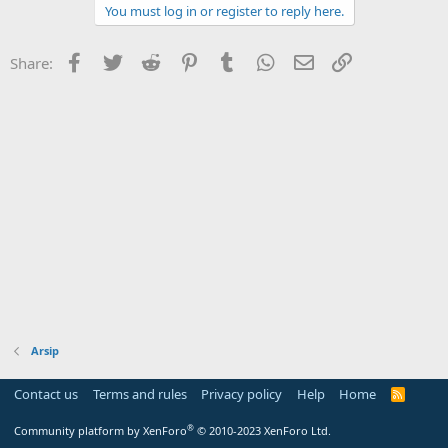
You must log in or register to reply here.
Facebook
Twitter
Reddit
Pinterest
Tumblr
WhatsApp
Email
Link
Share:
Arsip
Contact us
Terms and rules
Privacy policy
Help
Home
R
S
S
®
Community platform by XenForo
© 2010-2023 XenForo Ltd.