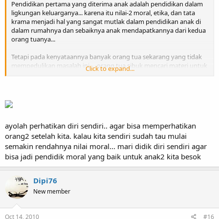
Pendidikan pertama yang diterima anak adalah pendidikan dalam
ligkungan keluarganya... karena itu nilai-2 moral, etika, dan tata
krama menjadi hal yang sangat mutlak dalam pendidikan anak di
dalam rumahnya dan sebaiknya anak mendapatkannya dari kedua
orang tuanya...
Tetapi pada kenyataannya banyak orang tua sekarang yang tidak
mempedulikan masalah ini..., orang tua sibuk mencari materi untuk
Click to expand...
menimbun harta dan kehilangan waktu untuk mengontrol dan
mendidik anak dengan sentuhan kasih di rumah... lebih tragis lagi,
anak menjadi tanggung jawab penuh pembokat di rumah... nilai-2
moral, etika, dan kesopanan yang harus diajarkan kepada anak-2
pun terabaikan dan terlupakan...
ayolah perhatikan diri sendiri.. agar bisa memperhatikan
Anak dengan keterbatasannya terus tumbuh dan berkembang
orang2 setelah kita. kalau kita sendiri sudah tau mulai
dalam keadaan yang tidak mengenal lagi nilai-2 moral, etika, dan
kesopanan... hal ini lebih diperparah dengan kurikulum sekolah
semakin rendahnya nilai moral... mari didik diri sendiri agar
yang tidak mengajarkan pelajaran tentang moralitas yang baik,
bisa jadi pendidik moral yang baik untuk anak2 kita besok
tujuan pendidikan sekarang lebih diarahkan kepada kemampuan
daya pikir dan keterampilan dan melupakan nilai-2 moral..
Dipi76
Dengan masalah yang seperti aku jelaskan di atas, maka janganlah
New member
heran kalau anak-anak jaman sekarang kurang atau bahkan bisa
aku katakan tidak bermoral...
Oct 14, 2010
#16