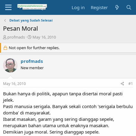
Log in
Register
Debat yang Sudah Selesai
Pesan Moral
T
S
profmads
May 16, 2010
h
t
r
Not open for further replies.
a
e
r
a
t
profmads
d
d
New member
s
a
t
t
a
e
May 16, 2010
#1
r
t
Bukan hanya di politik, apapun tanpa disertai moral pasti
e
jelek.
r
Pasti manusia serigala. Banyak sekali contoh 'serigala berbulu
domba' di masyarakat.
Ibarat masakan, garam yang sering dianggap sepele,
merupakan bahan utama untuk enaknya masakan.
Demikian juga moral. Sering dianggap sepele.