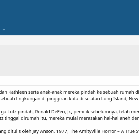
an Kathleen serta anak-anak mereka pindah ke sebuah rumah d
 sebuah lingkungan di pinggiran kota di selatan Long Island, New
rga Lutz pindah, Ronald DeFeo, Jr., pemilik sebelumnya, telah
Lutz tinggal dirumah itu, mereka mulai merasakan hal-hal aneh d
g ditulis oleh Jay Anson, 1977, The Amityville Horror – A True S