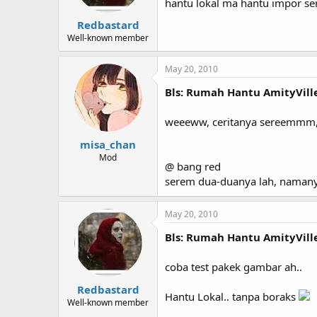
hantu lokal ma hantu impor s
Redbastard
Well-known member
May 20, 2010
Bls: Rumah Hantu AmityVill
weeeww, ceritanya sereemmm, b
misa_chan
Mod
@ bang red
serem dua-duanya lah, namanya
May 20, 2010
Bls: Rumah Hantu AmityVill
coba test pakek gambar ah..
Redbastard
Hantu Lokal.. tanpa boraks
Well-known member