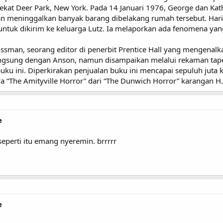
 dekat Deer Park, New York. Pada 14 Januari 1976, George dan Ka
n meninggalkan banyak barang dibelakang rumah tersebut. Hari 
tuk dikirim ke keluarga Lutz. Ia melaporkan ada fenomena yang
ossman, seorang editor di penerbit Prentice Hall yang mengenal
angsung dengan Anson, namun disampaikan melalui rekaman tape
uku ini. Diperkirakan penjualan buku ini mencapai sepuluh juta k
 “The Amityville Horror” dari “The Dunwich Horror” karangan H.P
e
eperti itu emang nyeremin. brrrrr
e