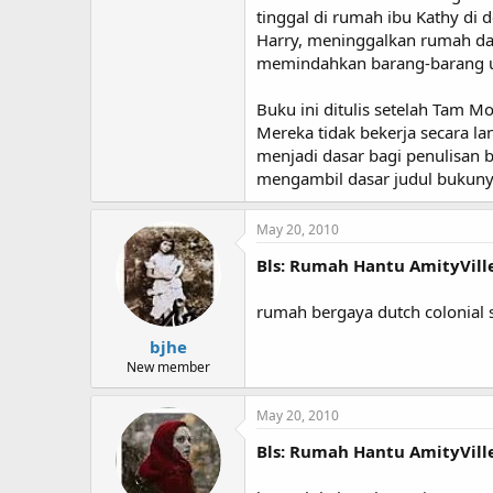
tinggal di rumah ibu Kathy di
Harry, meninggalkan rumah da
memindahkan barang-barang un
Buku ini ditulis setelah Tam M
Mereka tidak bekerja secara l
menjadi dasar bagi penulisan b
mengambil dasar judul bukunya
May 20, 2010
Bls: Rumah Hantu AmityVill
rumah bergaya dutch colonial s
bjhe
New member
May 20, 2010
Bls: Rumah Hantu AmityVill