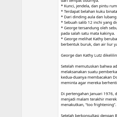
dari tempat tidurnya.
* Kunci, jendela, dan pintu rum
* Terdapat belahan kuku binat
* Dari dinding aula dan lubang
* Sebuah salib 12 inchi yang 
* George tersandung oleh sebu
pada salah satu mata kakinya.
* George melihat Kathy beruba
berbentuk buruk, dan air liur
George dan Kathy Lutz dikelil
Setelah memutuskan bahwa ada 
melaksanakan suatu pemberkata
kedua-duanya membacakan Doa 
meminta agar mereka berhenti: 
Di pertengahan Januari 1976,
menjadi malam terakhir mereka
menakutkan, “too frightening”.
Setelah berkonsultasi denga