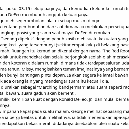
itar pukul 03:15 setiap paginya, dan kemudian keluar ke rumah 
imana DeFeo membunuh anggota keluarganya.
u oleh segerombolan lalat di setiap musim dingin.
 tentang pembunuhan dan saat dimana ia melakukan persetujua
rlungkup, posisi yang sama saat mayat DeFeo ditemukan.
“sedang dipeluk” dengan penuh kasih oleh suatu kekuatan yang ti
g kecil yang tersembunyi (sekitar empat kaki) di belakang bas
umah. Ruangan itu kemudian dikenal dengan nama “The Red Room
olak untuk mendekat dan selalu berjongkok seolah-olah merasak
 dan kotoran didalam rumah, dimana tidak terdapat saluran udar
ima tahun, Missy, mengisahkan teman imajinasinya yang bernam
leh bunyi bantingan pintu depan. Ia akan segera ke lantai baw
ak ada orang lain yang mendengar suara itu kecuali dia.
uraikan sebagai “Marching band Jerman” atau suara seperti radi
tai bawah, suara gaduh akan berhenti.
miliki kemiripan kuat dengan Ronald DeFeo, Jr., dan mulai berm
nnya.
yimpanan kapal pada suatu malam, George melihat sepasang ma
ika ia pergi keatas untuk melihatnya, ia tidak menemukan apa-ap
 mendapatkan bekas merah didadanya disebabkan oleh suatu kekuata