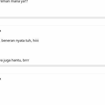
ereman mana ya??
e
eneran nyata tuh, hiiii
 juga hantu, brrr
e