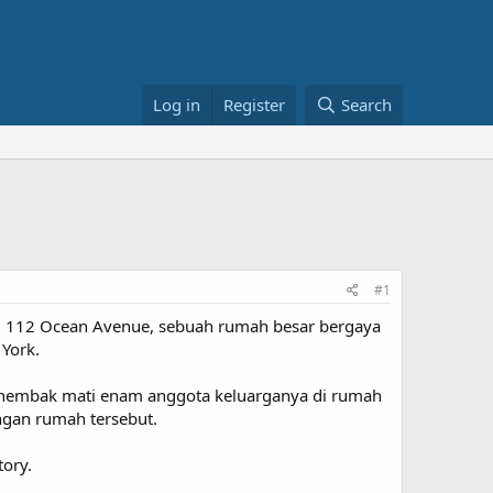
Log in
Register
Search
#1
i 112 Ocean Avenue, sebuah rumah besar bergaya
 York.
 menembak mati enam anggota keluarganya di rumah
engan rumah tersebut.
tory.