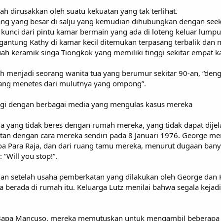
ah dirusakkan oleh suatu kekuatan yang tak terlihat.
ang yang besar di salju yang kemudian dihubungkan dengan seeko
 kunci dari pintu kamar bermain yang ada di loteng keluar lumpu
digantung Kathy di kamar kecil ditemukan terpasang terbalik da
ah keramik singa Tiongkok yang memiliki tinggi sekitar empat 
h menjadi seorang wanita tua yang berumur sekitar 90-an, “de
 yang menetes dari mulutnya yang ompong”.
ingi dengan berbagai media yang mengulas kasus mereka
yang tidak beres dengan rumah mereka, yang tidak dapat dijela
n dengan cara mereka sendiri pada 8 Januari 1976. George mem
Para Raja, dan dari ruang tamu mereka, menurut dugaan bany
“Will you stop!”.
 dan setelah usaha pemberkatan yang dilakukan oleh George dan
 berada di rumah itu. Keluarga Lutz menilai bahwa segala kejadi
n Bapa Mancuso, mereka memutuskan untuk mengambil beberap