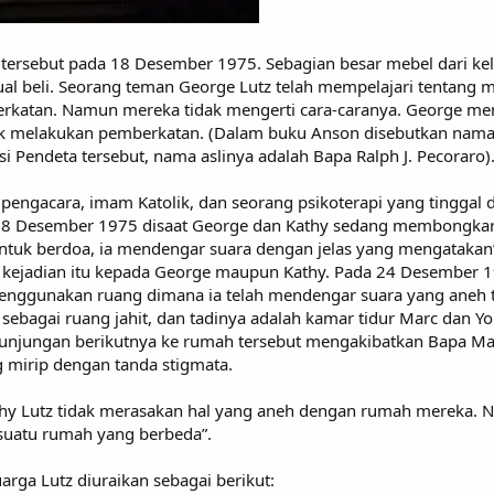
 tersebut pada 18 Desember 1975. Sebagian besar mebel dari k
al beli. Seorang teman George Lutz telah mempelajari tentang 
katan. Namun mereka tidak mengerti cara-caranya. George men
uk melakukan pemberkatan. (Dalam buku Anson disebutkan nama 
i Pendeta tersebut, nama aslinya adalah Bapa Ralph J. Pecoraro)
engacara, imam Katolik, dan seorang psikoterapi yang tinggal di
l 18 Desember 1975 disaat George dan Kathy sedang membongkar 
ntuk berdoa, ia mendengar suara dengan jelas yang mengatakan”K
kan kejadian itu kepada George maupun Kathy. Pada 24 Desembe
enggunakan ruang dimana ia telah mendengar suara yang aneh t
sebagai ruang jahit, dan tadinya adalah kamar tidur Marc dan 
an kunjungan berikutnya ke rumah tersebut mengakibatkan Bapa 
 mirip dengan tanda stigmata.
thy Lutz tidak merasakan hal yang aneh dengan rumah mereka.
 suatu rumah yang berbeda”.
rga Lutz diuraikan sebagai berikut: