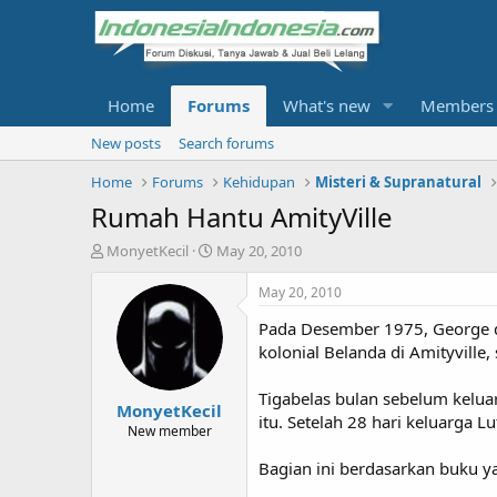
Home
Forums
What's new
Members
New posts
Search forums
Home
Forums
Kehidupan
Misteri & Supranatural
Rumah Hantu AmityVille
T
S
MonyetKecil
May 20, 2010
h
t
r
a
May 20, 2010
e
r
Pada Desember 1975, George d
a
t
d
d
kolonial Belanda di Amityville,
s
a
t
t
Tigabelas bulan sebelum kelua
MonyetKecil
a
e
itu. Setelah 28 hari keluarga 
r
New member
t
Bagian ini berdasarkan buku yan
e
r