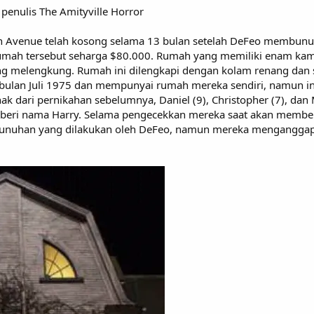
penulis The Amityville Horror
 Avenue telah kosong selama 13 bulan setelah DeFeo membunu
umah tersebut seharga $80.000. Rumah yang memiliki enam kamar
ang melengkung. Rumah ini dilengkapi dengan kolam renang da
 bulan Juli 1975 dan mempunyai rumah mereka sendiri, namun 
k dari pernikahan sebelumnya, Daniel (9), Christopher (7), dan M
iberi nama Harry. Selama pengecekkan mereka saat akan membel
unuhan yang dilakukan oleh DeFeo, namun mereka menganggap h