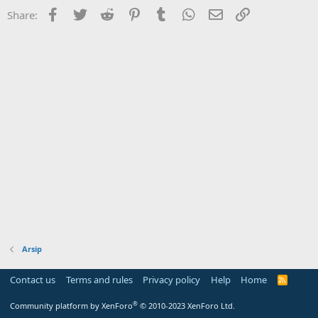
Facebook
Twitter
Reddit
Pinterest
Tumblr
WhatsApp
Email
Link
Share:
Arsip
Contact us
Terms and rules
Privacy policy
Help
Home
R
S
S
®
Community platform by XenForo
© 2010-2023 XenForo Ltd.