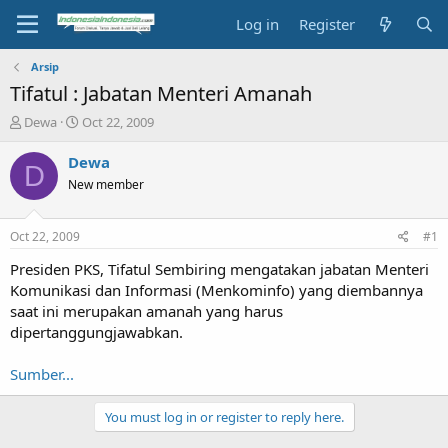
Log in
Register
Arsip
Tifatul : Jabatan Menteri Amanah
T
S
Dewa
Oct 22, 2009
h
t
r
a
Dewa
D
e
r
New member
a
t
d
d
s
a
Oct 22, 2009
#1
t
t
a
e
Presiden PKS, Tifatul Sembiring mengatakan jabatan Menteri
r
Komunikasi dan Informasi (Menkominfo) yang diembannya
t
saat ini merupakan amanah yang harus
e
dipertanggungjawabkan.
r
Sumber...
You must log in or register to reply here.