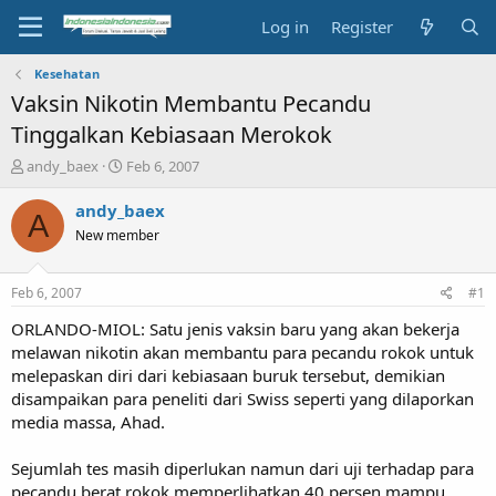
Log in
Register
Kesehatan
Vaksin Nikotin Membantu Pecandu
Tinggalkan Kebiasaan Merokok
T
S
andy_baex
Feb 6, 2007
h
t
r
a
andy_baex
A
e
r
New member
a
t
d
d
s
a
Feb 6, 2007
#1
t
t
a
e
ORLANDO-MIOL: Satu jenis vaksin baru yang akan bekerja
r
melawan nikotin akan membantu para pecandu rokok untuk
t
melepaskan diri dari kebiasaan buruk tersebut, demikian
e
disampaikan para peneliti dari Swiss seperti yang dilaporkan
r
media massa, Ahad.
Sejumlah tes masih diperlukan namun dari uji terhadap para
pecandu berat rokok memperlihatkan 40 persen mampu