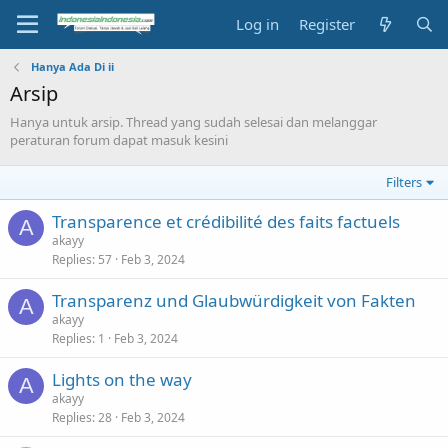
Log in
Register
Hanya Ada Di ii
Arsip
Hanya untuk arsip. Thread yang sudah selesai dan melanggar
peraturan forum dapat masuk kesini
Filters
Transparence et crédibilité des faits factuels
A
akayy
Replies
57
Feb 3, 2024
Transparenz und Glaubwürdigkeit von Fakten
A
akayy
Replies
1
Feb 3, 2024
Lights on the way
A
akayy
Replies
28
Feb 3, 2024