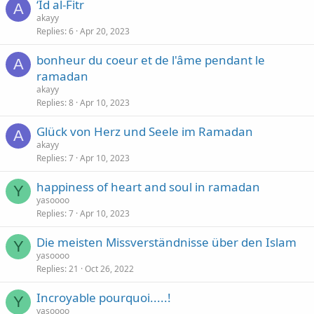
‘Id al-Fitr
A
akayy
Replies
6
Apr 20, 2023
bonheur du coeur et de l'âme pendant le
A
ramadan
akayy
Replies
8
Apr 10, 2023
Glück von Herz und Seele im Ramadan
A
akayy
Replies
7
Apr 10, 2023
happiness of heart and soul in ramadan
Y
yasoooo
Replies
7
Apr 10, 2023
Die meisten Missverständnisse über den Islam
Y
yasoooo
Replies
21
Oct 26, 2022
Incroyable pourquoi.....!
Y
yasoooo