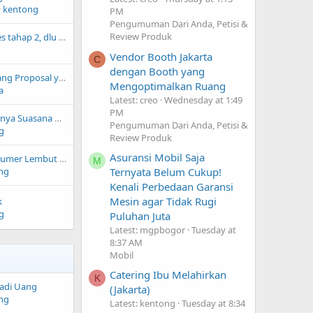
kentong
PM
Pengumuman Dari Anda, Petisi &
Review Produk
Wamenkes : Diabetes tahap 2, dlu 40th keatas, skr dari remaja
Vendor Booth Jakarta
C
dengan Booth yang
10 Pertanyaan tentang Proposal yang Sering Ditanyakan (Lengkap dengan Cara Menjawabnya)
Mengoptimalkan Ruang
a
Latest: creo
Wednesday at 1:49
PM
Bagaimana Sebenarnya Suasana Kerja di Kantor?
Pengumuman Dari Anda, Petisi &
g
Review Produk
Asuransi Mobil Saja
Resep Cake Coklat Lumer Lembut Viral
M
Ternyata Belum Cukup!
ng
Kenali Perbedaan Garansi
Mesin agar Tidak Rugi
k
g
Puluhan Juta
Latest: mgpbogor
Tuesday at
8:37 AM
Mobil
Catering Ibu Melahirkan
K
Jadi Uang
(Jakarta)
ng
Latest: kentong
Tuesday at 8:34