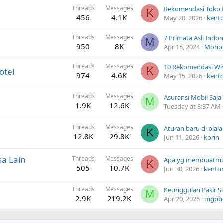
Threads
Messages
K
456
4.1K
May 20, 2026
kent
Threads
Messages
7 Primata Asli Indon
M
950
8K
Apr 15, 2024
Monox
Threads
Messages
K
otel
974
4.6K
May 15, 2026
kent
Threads
Messages
M
1.9K
12.6K
Tuesday at 8:37 AM
Threads
Messages
Aturan baru di pial
K
12.8K
29.8K
Jun 11, 2026
korin
a Lain
Threads
Messages
K
505
10.7K
Jun 30, 2026
kento
Threads
Messages
M
2.9K
219.2K
Apr 20, 2026
mgpb