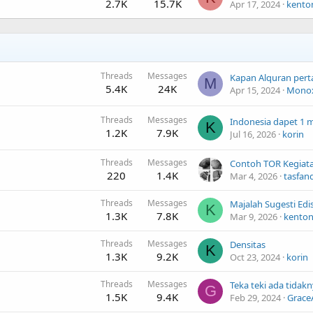
2.7K
15.7K
Apr 17, 2024
kento
Threads
Messages
M
5.4K
24K
Apr 15, 2024
Monox
Threads
Messages
K
1.2K
7.9K
Jul 16, 2026
korin
Threads
Messages
220
1.4K
Mar 4, 2026
tasfan
Threads
Messages
K
1.3K
7.8K
Mar 9, 2026
kento
Threads
Messages
Densitas
K
1.3K
9.2K
Oct 23, 2024
korin
Threads
Messages
G
1.5K
9.4K
Feb 29, 2024
Grace