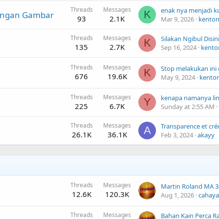
Threads
Messages
K
dengan Gambar
93
2.1K
Mar 9, 2026
kento
Threads
Messages
Silakan Ngibul Disini 
K
135
2.7K
Sep 16, 2024
kento
Threads
Messages
K
676
19.6K
May 9, 2024
kento
Threads
Messages
Y
225
6.7K
Sunday at 2:55 AM
Threads
Messages
A
26.1K
36.1K
Feb 3, 2024
akayy
Threads
Messages
12.6K
120.3K
Aug 1, 2026
cahaya
Threads
Messages