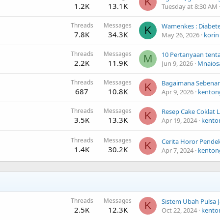
K
1.2K
13.1K
Tuesday at 8:30 AM
Threads
Messages
K
7.8K
34.3K
May 26, 2026
korin
Threads
Messages
M
2.2K
11.9K
Jun 9, 2026
Mnaios
Threads
Messages
K
687
10.8K
Apr 9, 2026
kenton
Threads
Messages
K
3.5K
13.3K
Apr 19, 2024
kento
Threads
Messages
Cerita Horor Pende
K
1.4K
30.2K
Apr 7, 2024
kenton
Threads
Messages
Sistem Ubah Pulsa 
K
2.5K
12.3K
Oct 22, 2024
kento