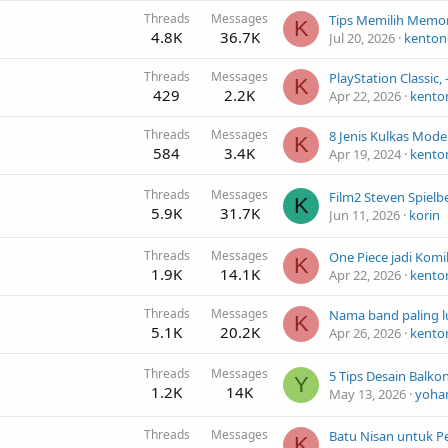
Threads
Messages
K
4.8K
36.7K
Jul 20, 2026
kenton
Threads
Messages
PlayStation Classic, 
K
429
2.2K
Apr 22, 2026
kento
Threads
Messages
8 Jenis Kulkas Mode
K
584
3.4K
Apr 19, 2024
kento
Threads
Messages
K
5.9K
31.7K
Jun 11, 2026
korin
Threads
Messages
One Piece jadi Komik
K
1.9K
14.1K
Apr 22, 2026
kento
Threads
Messages
K
5.1K
20.2K
Apr 26, 2026
kento
Threads
Messages
Y
1.2K
14K
May 13, 2026
yoha
Threads
Messages
K