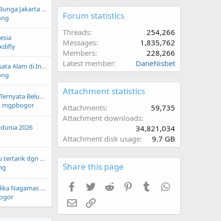
Rekomendasi Toko Bunga Jakarta Dimana saja
Forum statistics
ong
Threads
254,266
esia
Messages
1,835,762
difly
Members
228,266
Latest member
DaneNisbet
10 Rekomendasi Wisata Alam di Indonesia untuk Liburan
ong
Attachment statistics
Asuransi Mobil Saja Ternyata Belum Cukup! Kenali Perbedaan Garansi Mesin agar Tidak Rugi Puluhan Juta
mgpbogor
Attachments
59,735
Attachment downloads
a dunia 2026
34,821,034
Attachment disk usage
9.7 GB
Apa yg membuatmu tertarik dgn bhs Jepang?
Share this page
ng
Facebook
Twitter
Reddit
Pinterest
Tumblr
WhatsApp
Keunggulan Pasir Silika Nagamas sebagai Bahan Baku Industri
ogor
Email
Link