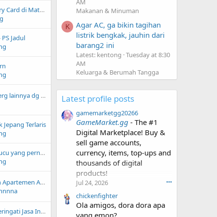
AM
Tips Memilih Memory Card di MatahariMall
Makanan & Minuman
g
Agar AC, ga bikin tagihan
K
listrik bengkak, jauhin dari
- PS Jadul
barang2 ini
ng
Latest: kentong
Tuesday at 8:30
AM
rn
Keluarga & Berumah Tangga
ng
Film2 Steven Spielberg lainnya dg tema alien, selain Disclosure Day (2026)
Latest profile posts
gamemarketgg20266
GameMarket.gg
- The #1
 Jepang Terlaris
Digital Marketplace! Buy &
ng
sell game accounts,
currency, items, top-ups and
Nama band paling lucu yang pernah anda tahu/dengar
ng
thousands of digital
products!
5 Tips Desain Balkon Apartemen Agar Indah Menawan
Jul 24, 2026
•••
nnnna
chickenfighter
Ola amigos, dora dora apa
Batu Nisan untuk Peringati Jasa Internet Explorer
yang emon?