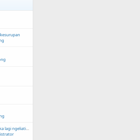
2 kesurupan
ng
ong
ng
dubbing kira2 mereka lagi ngeliatin apa
strator