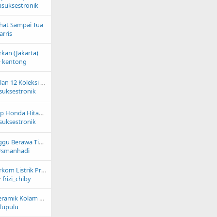
asuksestronik
ehat Sampai Tua
arris
rkan (Jakarta)
kentong
Botol Kosong Macallan 12 Koleksi Botol Bekas Minuman Import 700ml Hiasan Kamar
suksestronik
Sticker Cutting Sayap Honda Hitam Merah Putih Biru Hijau Stabilo Stiker Tangki Motor Honda stiker box motor
suksestronik
Dijual Toko Dkt Canggu Berawa Tibubeneng Kuta Utara Badung Bali
smanhadi
Jasa Pengurusan Serkom Listrik Proses Cepat
frizi_chiby
Tips Memilih Lem Keramik Kolam Renang Biar Mozaik Bebas Rembes
lupulu