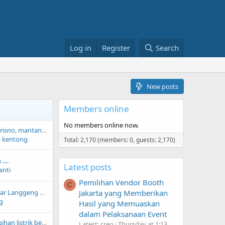
Log in
Register
Search
New posts
Members online
No members online now.
Tri Sutrisno / Try Sutrisno, mantan wapres Indonesia, meninggal dunia
kentong
Total: 2,170 (members: 0, guests: 2,170)
...
Latest posts
anti
Pemilihan Vendor Booth
C
5 Cara Hubungan Biar Langgeng dan Tidak Pernah Bertengkar
Jakarta yang Memberikan
g
Hasil yang Memuaskan
dalam Pelaksanaan Event
Agar AC, ga bikin tagihan listrik bengkak, jauhin dari barang2 ini
Latest: creo
Thursday at 1:13