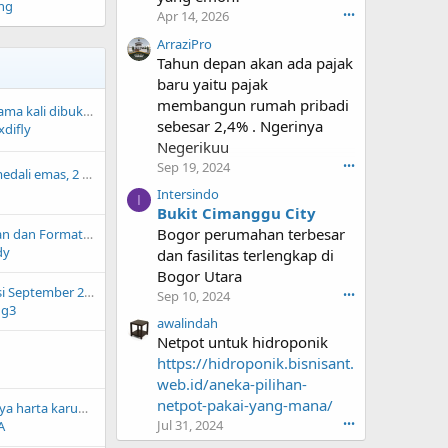
ng
Apr 14, 2026
•••
ArraziPro
Tahun depan akan ada pajak
baru yaitu pajak
membangun rumah pribadi
Kapan Alquran pertama kali dibukukan
sebesar 2,4% . Ngerinya
difly
Negerikuu
Sep 19, 2024
•••
Indonesia dapet 1 medali emas, 2 perak, 2 perungu di Olimpiade Fisika Dunia (IPhO) 2026
Intersindo
I
Bukit Cimanggu City
Bogor perumahan terbesar
Contoh TOR Kegiatan dan Format Pembuatannya (Lengkap untuk Acara, Seminar, dll)
dy
dan fasilitas terlengkap di
Bogor Utara
Majalah Sugesti Edisi September 2024
Sep 10, 2024
•••
ng3
awalindah
Netpot untuk hidroponik
https://hidroponik.bisnisant.
web.id/aneka-pilihan-
netpot-pakai-yang-mana/
Teka teki ada tidaknya harta karun Soekarno akhirnya terungkap
Jul 31, 2024
•••
A