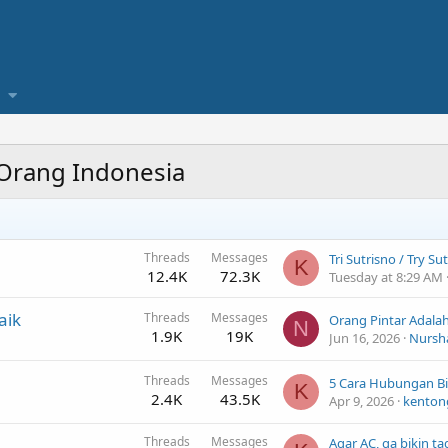
 Orang Indonesia
Threads
Messages
K
12.4K
72.3K
Tuesday at 8:29 AM
aik
Threads
Messages
Orang Pintar Adalah .
N
1.9K
19K
Jun 16, 2026
Nursh
Threads
Messages
K
2.4K
43.5K
Apr 9, 2026
kenton
Threads
Messages