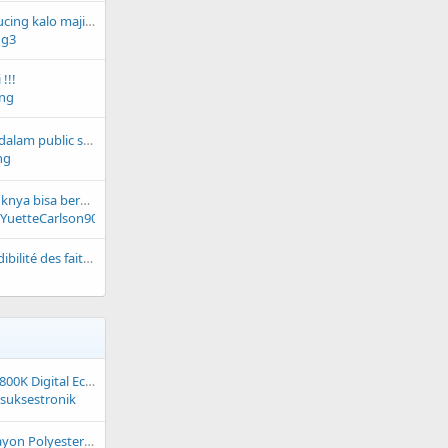
enak nya menjadi kucing kalo majikannya seperti ini
ng3
!!!
ng
Stop melakukan ini dalam public speaking!
ng
kenapa namanya linknya bisa berubah?
YuetteCarlson90
Transparence et crédibilité des faits factuels
Martin Roland MA 3800K Digital Echo Mixing Amplifier Second Body Fisik Mulus
suksestronik
Bahan Kain Perca Rayon Polyester Motif Kembang Polkadot Souvenir Kain Kerudung Craft