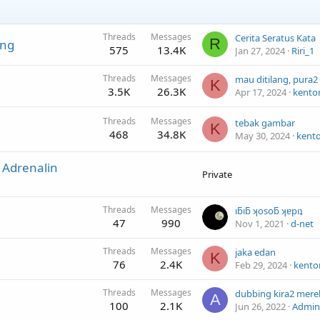
Threads
Messages
Cerita Seratus Kata
R
ung
575
13.4K
Jan 27, 2024
Riri_1
Threads
Messages
mau ditilang, pura
K
3.5K
26.3K
Apr 17, 2024
kento
Threads
Messages
tebak gambar
K
468
34.8K
May 30, 2024
kent
 Adrenalin
Private
Threads
Messages
ıƃıƃ ʞosoƃ ʞɐpıʇ
47
990
Nov 1, 2021
d-net
Threads
Messages
jaka edan
K
76
2.4K
Feb 29, 2024
kento
Threads
Messages
A
100
2.1K
Jun 26, 2022
Admini