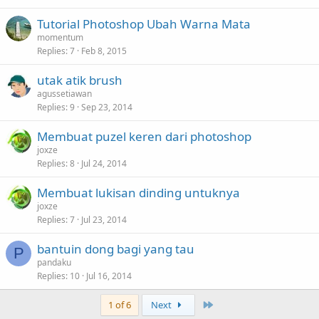
Tutorial Photoshop Ubah Warna Mata
momentum
Replies
7
Feb 8, 2015
utak atik brush
agussetiawan
Replies
9
Sep 23, 2014
Membuat puzel keren dari photoshop
joxze
Replies
8
Jul 24, 2014
Membuat lukisan dinding untuknya
joxze
Replies
7
Jul 23, 2014
bantuin dong bagi yang tau
P
pandaku
Replies
10
Jul 16, 2014
Last
1 of 6
Next