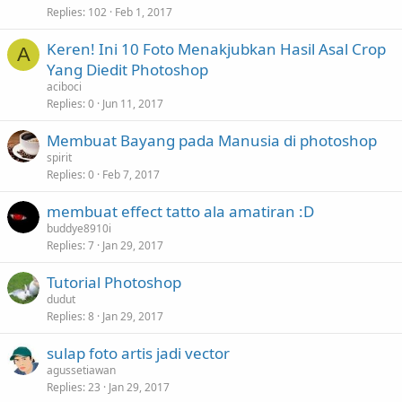
k
Replies
102
Feb 1, 2017
y
Keren! Ini 10 Foto Menakjubkan Hasil Asal Crop
A
Yang Diedit Photoshop
aciboci
Replies
0
Jun 11, 2017
Membuat Bayang pada Manusia di photoshop
spirit
Replies
0
Feb 7, 2017
membuat effect tatto ala amatiran :D
buddye8910i
Replies
7
Jan 29, 2017
Tutorial Photoshop
dudut
Replies
8
Jan 29, 2017
sulap foto artis jadi vector
agussetiawan
Replies
23
Jan 29, 2017