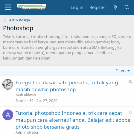
Log in
Register
Art & Design
Photoshop
Teknik, tutorial, troubleshooting, fitur tools, animasi, manga, 3D, sampai
memamerkan hasil karya. Request minta dibuatkan gambar, logo,
banner, dll (berikan penghargaan reputation atau SMS Bintang jika
merasa sudah dibantu), mendapatkan pengalaman, feedback
kekurangan dan kelebihan
Filters
S
Fungsi tool dasar satu persatu, untuk yang
t
masih newbie photoshop
i
Muh.Ridwan
c
Replies
59
Apr 27, 2020
k
S
Tutorial photoshop Indonesia, trik cara cepat
y
A
t
maupun cara alternatif anda. Belajar edit adobe
i
photo shop bersama gratis
c
Administrator