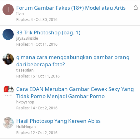
L
Forum Gambar Fakes (18+) Model atau Artis
I
o
Ifvin
Replies
4
Oct 30, 2016
c
k
33 Trik Photoshop (bag. 1)
e
jaya28inside
d
Replies
4
Oct 11, 2016
gimana cara menggabungkan gambar orang
dari beberapa foto?
tiaseptiani
Replies
15
Oct 11, 2016
Cara EDAN Merubah Gambar Cewek Sexy Yang
Tidak Porno Menjadi Gambar Porno
hktoyshop
Replies
14
Oct 2, 2016
Hasil Photosop Yang Kereen Abiss
HulkHogan
Replies
12
Oct 2, 2016