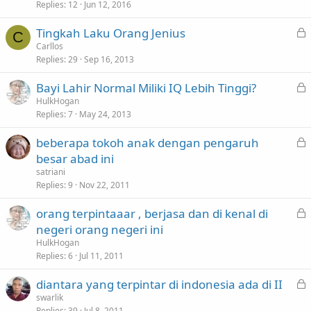
k
Replies
12
Jun 12, 2016
e
L
Tingkah Laku Orang Jenius
d
C
o
Carllos
Replies
29
Sep 16, 2013
c
k
L
Bayi Lahir Normal Miliki IQ Lebih Tinggi?
e
o
HulkHogan
d
Replies
7
May 24, 2013
c
k
L
beberapa tokoh anak dengan pengaruh
e
o
besar abad ini
d
c
satriani
k
Replies
9
Nov 22, 2011
e
L
orang terpintaaar , berjasa dan di kenal di
d
o
negeri orang negeri ini
c
HulkHogan
k
Replies
6
Jul 11, 2011
e
L
diantara yang terpintar di indonesia ada di II
d
o
swarlik
Replies
39
Jul 8, 2011