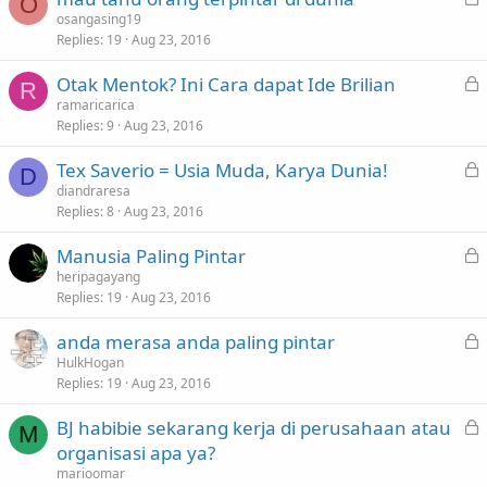
e
O
o
osangasing19
d
Replies
19
Aug 23, 2016
c
k
L
Otak Mentok? Ini Cara dapat Ide Brilian
e
R
o
ramaricarica
d
Replies
9
Aug 23, 2016
c
k
L
Tex Saverio = Usia Muda, Karya Dunia!
e
D
o
diandraresa
d
Replies
8
Aug 23, 2016
c
k
L
Manusia Paling Pintar
e
o
heripagayang
d
Replies
19
Aug 23, 2016
c
k
L
anda merasa anda paling pintar
e
o
HulkHogan
d
Replies
19
Aug 23, 2016
c
k
L
BJ habibie sekarang kerja di perusahaan atau
e
M
o
organisasi apa ya?
d
c
marioomar