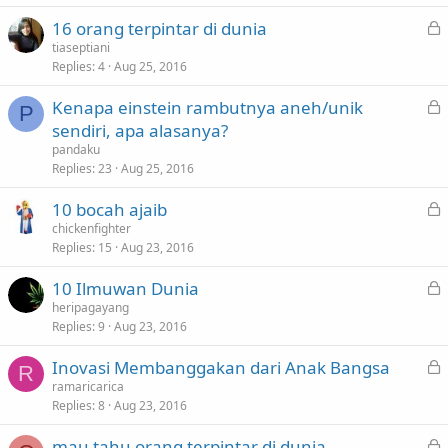
k
L
16 orang terpintar di dunia
e
o
tiaseptiani
d
Replies
4
Aug 25, 2016
c
k
L
Kenapa einstein rambutnya aneh/unik
e
P
o
sendiri, apa alasanya?
d
c
pandaku
k
Replies
23
Aug 25, 2016
e
L
10 bocah ajaib
d
o
chickenfighter
Replies
15
Aug 23, 2016
c
k
L
10 Ilmuwan Dunia
e
o
heripagayang
d
Replies
9
Aug 23, 2016
c
k
L
Inovasi Membanggakan dari Anak Bangsa
e
R
o
ramaricarica
d
Replies
8
Aug 23, 2016
c
k
L
mau tahu orang terpintar di dunia