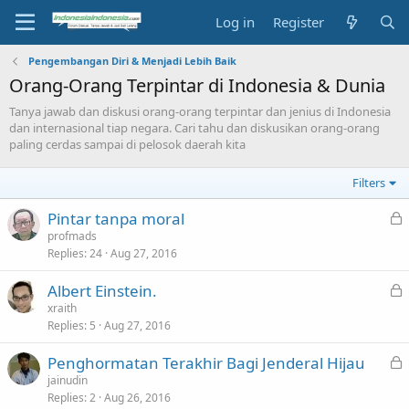
Log in
Register
Pengembangan Diri & Menjadi Lebih Baik
Orang-Orang Terpintar di Indonesia & Dunia
Tanya jawab dan diskusi orang-orang terpintar dan jenius di Indonesia
dan internasional tiap negara. Cari tahu dan diskusikan orang-orang
paling cerdas sampai di pelosok daerah kita
Filters
L
Pintar tanpa moral
o
profmads
Replies
24
Aug 27, 2016
c
k
L
Albert Einstein.
e
o
xraith
d
Replies
5
Aug 27, 2016
c
k
L
Penghormatan Terakhir Bagi Jenderal Hijau
e
o
jainudin
d
Replies
2
Aug 26, 2016
c