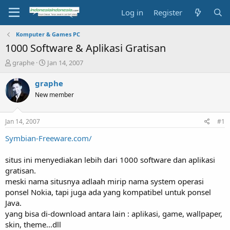
Log in
Register
Komputer & Games PC
1000 Software & Aplikasi Gratisan
T
S
graphe
Jan 14, 2007
h
t
r
a
graphe
e
r
New member
a
t
d
d
s
a
Jan 14, 2007
#1
t
t
a
e
Symbian-Freeware.com/
r
t
situs ini menyediakan lebih dari 1000 software dan aplikasi
e
gratisan.
r
meski nama situsnya adlaah mirip nama system operasi
ponsel Nokia, tapi juga ada yang kompatibel untuk ponsel
Java.
yang bisa di-download antara lain : aplikasi, game, wallpaper,
skin, theme...dll