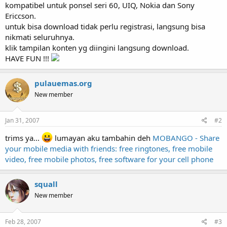
kompatibel untuk ponsel seri 60, UIQ, Nokia dan Sony
Ericcson.
untuk bisa download tidak perlu registrasi, langsung bisa
nikmati seluruhnya.
klik tampilan konten yg diingini langsung download.
HAVE FUN !!!
pulauemas.org
New member
Jan 31, 2007
#2
trims ya...
lumayan aku tambahin deh
MOBANGO - Share
your mobile media with friends: free ringtones, free mobile
video, free mobile photos, free software for your cell phone
squall
New member
Feb 28, 2007
#3