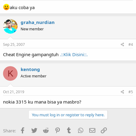
aku coba ya
graha_nurdian
New member
Sep 25, 2007
#4
Cheat Engine gampangtuh
.::Klik Disini::.
kentong
K
Active member
Oct 21, 2019
#5
nokia 3315 ku mana bisa ya masbro?
You must log in or register to reply here.
Facebook
Twitter
Reddit
Pinterest
Tumblr
WhatsApp
Email
Link
Share: