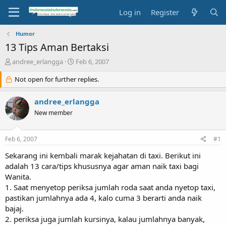
Log in
Register
Humor
13 Tips Aman Bertaksi
T
S
andree_erlangga
Feb 6, 2007
h
t
r
Not open for further replies.
a
e
r
a
t
andree_erlangga
d
d
New member
s
a
t
t
a
e
Feb 6, 2007
#1
r
t
Sekarang ini kembali marak kejahatan di taxi. Berikut ini
e
adalah 13 cara/tips khususnya agar aman naik taxi bagi
r
Wanita.
1. Saat menyetop periksa jumlah roda saat anda nyetop taxi,
pastikan jumlahnya ada 4, kalo cuma 3 berarti anda naik
bajaj.
2. periksa juga jumlah kursinya, kalau jumlahnya banyak,