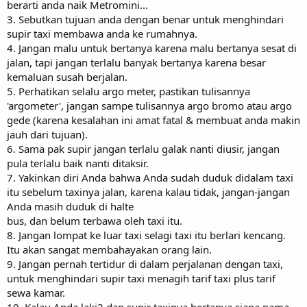
berarti anda naik Metromini...
3. Sebutkan tujuan anda dengan benar untuk menghindari
supir taxi membawa anda ke rumahnya.
4. Jangan malu untuk bertanya karena malu bertanya sesat di
jalan, tapi jangan terlalu banyak bertanya karena besar
kemaluan susah berjalan.
5. Perhatikan selalu argo meter, pastikan tulisannya
'argometer', jangan sampe tulisannya argo bromo atau argo
gede (karena kesalahan ini amat fatal & membuat anda makin
jauh dari tujuan).
6. Sama pak supir jangan terlalu galak nanti diusir, jangan
pula terlalu baik nanti ditaksir.
7. Yakinkan diri Anda bahwa Anda sudah duduk didalam taxi
itu sebelum taxinya jalan, karena kalau tidak, jangan-jangan
Anda masih duduk di halte
bus, dan belum terbawa oleh taxi itu.
8. Jangan lompat ke luar taxi selagi taxi itu berlari kencang.
Itu akan sangat membahayakan orang lain.
9. Jangan pernah tertidur di dalam perjalanan dengan taxi,
untuk menghindari supir taxi menagih tarif taxi plus tarif
sewa kamar.
10. Kalau Anda laki2 dan supir taxinya bertanya siapa nama