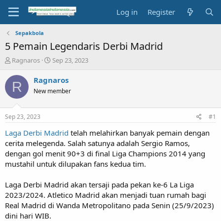
Log in
Register
Sepakbola
5 Pemain Legendaris Derbi Madrid
T
S
Ragnaros
Sep 23, 2023
h
t
r
a
Ragnaros
R
e
r
New member
a
t
d
d
s
a
Sep 23, 2023
#1
t
t
a
e
Laga Derbi Madrid
telah melahirkan banyak pemain dengan
r
cerita melegenda. Salah satunya adalah Sergio Ramos,
t
dengan gol menit 90+3 di final Liga Champions 2014 yang
e
mustahil untuk dilupakan fans kedua tim.
r
Laga Derbi Madrid akan tersaji pada pekan ke-6 La Liga
2023/2024. Atletico Madrid akan menjadi tuan rumah bagi
Real Madrid di Wanda Metropolitano pada Senin (25/9/2023)
dini hari WIB.