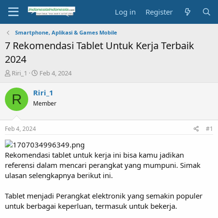
Log in
Register
Smartphone, Aplikasi & Games Mobile
7 Rekomendasi Tablet Untuk Kerja Terbaik
2024
T
S
Riri_1
Feb 4, 2024
h
t
r
a
Riri_1
R
e
r
Member
a
t
d
d
s
a
Feb 4, 2024
#1
t
t
a
e
r
Rekomendasi tablet untuk kerja ini bisa kamu jadikan
t
referensi dalam mencari perangkat yang mumpuni. Simak
e
ulasan selengkapnya berikut ini.
r
Tablet menjadi Perangkat elektronik yang semakin populer
untuk berbagai keperluan, termasuk untuk bekerja.