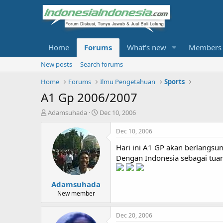
Home
Forums
What's new
Members
New posts
Search forums
Home
Forums
Ilmu Pengetahuan
Sports
A1 Gp 2006/2007
T
S
Adamsuhada
Dec 10, 2006
h
t
r
a
Dec 10, 2006
e
r
Hari ini A1 GP akan berlangsung
a
t
d
d
Dengan Indonesia sebagai tua
s
a
t
t
Adamsuhada
a
e
r
New member
t
e
Dec 20, 2006
r