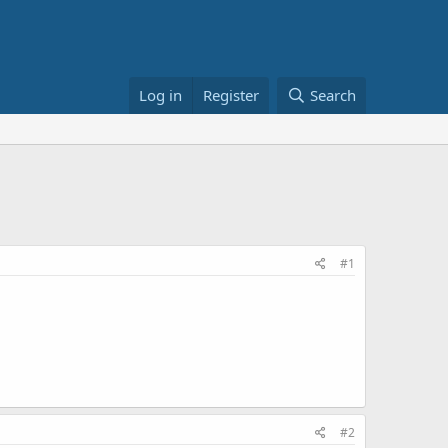
Log in
Register
Search
#1
#2