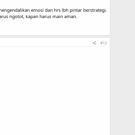
ngendalikan emosi dan hrs lbh pintar berstrategi.
 harus ngotot, kapan harus main aman.
#12