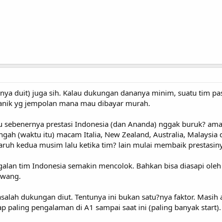
ya duit) juga sih. Kalau dukungan dananya minim, suatu tim pas
kanik yg jempolan mana mau dibayar murah.
u sebenernya prestasi Indonesia (dan Ananda) nggak buruk? amat
ngah (waktu itu) macam Italia, New Zealand, Australia, Malaysi
paruh kedua musim lalu ketika tim? lain mulai membaik prestasiny
alan tim Indonesia semakin mencolok. Bahkan bisa diasapi oleh
awang.
salah dukungan diut. Tentunya ini bukan satu?nya faktor. Masih 
paling pengalaman di A1 sampai saat ini (paling banyak start). D