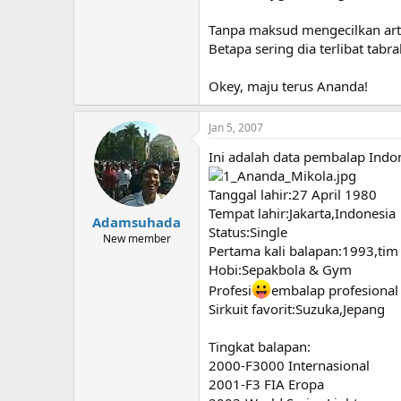
Tanpa maksud mengecilkan arti
Betapa sering dia terlibat tab
Okey, maju terus Ananda!
Jan 5, 2007
Ini adalah data pembalap Indo
Tanggal lahir:27 April 1980
Tempat lahir:Jakarta,Indonesia
Adamsuhada
Status:Single
New member
Pertama kali balapan:1993,ti
Hobi:Sepakbola & Gym
Profesi
embalap profesional
Sirkuit favorit:Suzuka,Jepang
Tingkat balapan:
2000-F3000 Internasional
2001-F3 FIA Eropa