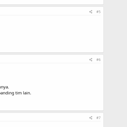
#5
#6
mnya.
banding tim lain.
#7