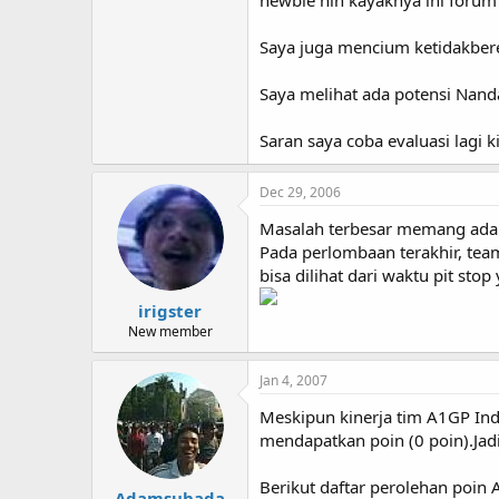
newbie nih kayaknya ini foru
Saya juga mencium ketidakber
Saya melihat ada potensi Nanda
Saran saya coba evaluasi lagi 
Dec 29, 2006
Masalah terbesar memang ada 
Pada perlombaan terakhir, tea
bisa dilihat dari waktu pit sto
irigster
New member
Jan 4, 2007
Meskipun kinerja tim A1GP Ind
mendapatkan poin (0 poin).Jadi
Berikut daftar perolehan poin 
Adamsuhada