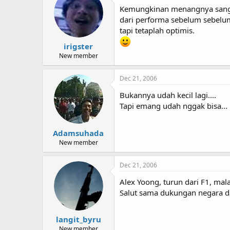
Kemungkinan menangnya sangat 
dari performa sebelum sebelu
tapi tetaplah optimis.
irigster
New member
Dec 21, 2006
Bukannya udah kecil lagi....
Tapi emang udah nggak bisa...
Adamsuhada
New member
Dec 21, 2006
Alex Yoong, turun dari F1, ma
Salut sama dukungan negara d
langit_byru
New member