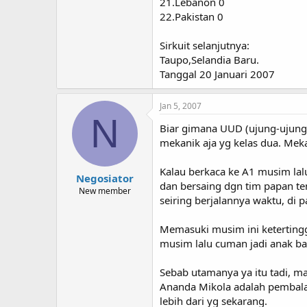
21.Lebanon 0
22.Pakistan 0
Sirkuit selanjutnya:
Taupo,Selandia Baru.
Tanggal 20 Januari 2007
Jan 5, 2007
N
Biar gimana UUD (ujung-ujungn
mekanik aja yg kelas dua. Me
Kalau berkaca ke A1 musim lal
Negosiator
dan bersaing dgn tim papan te
New member
seiring berjalannya waktu, di 
Memasuki musim ini ketertingg
musim lalu cuman jadi anak b
Sebab utamanya ya itu tadi, ma
Ananda Mikola adalah pembalap 
lebih dari yg sekarang.