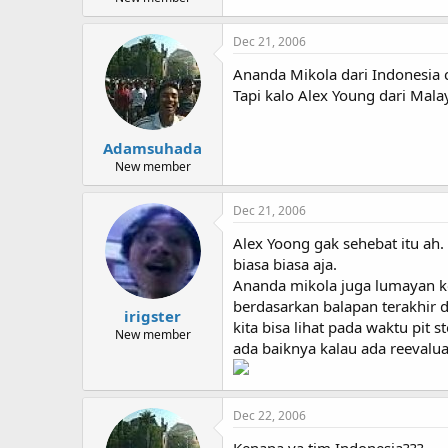
Dec 21, 2006
Ananda Mikola dari Indonesia 
Tapi kalo Alex Young dari Mala
Adamsuhada
New member
Dec 21, 2006
Alex Yoong gak sehebat itu ah.
biasa biasa aja.
Ananda mikola juga lumayan k
berdasarkan balapan terakhir d
irigster
kita bisa lihat pada waktu pit 
New member
ada baiknya kalau ada reevalu
Dec 22, 2006
Kenapa ya tim Indonesia???