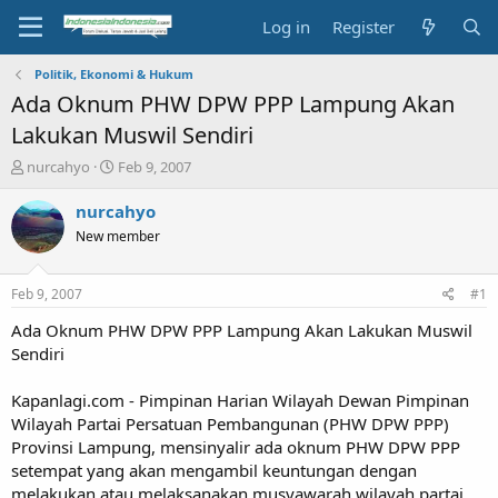
Log in
Register
Politik, Ekonomi & Hukum
Ada Oknum PHW DPW PPP Lampung Akan
Lakukan Muswil Sendiri
T
S
nurcahyo
Feb 9, 2007
h
t
r
a
nurcahyo
e
r
New member
a
t
d
d
s
a
Feb 9, 2007
#1
t
t
a
e
Ada Oknum PHW DPW PPP Lampung Akan Lakukan Muswil
r
Sendiri
t
e
Kapanlagi.com - Pimpinan Harian Wilayah Dewan Pimpinan
r
Wilayah Partai Persatuan Pembangunan (PHW DPW PPP)
Provinsi Lampung, mensinyalir ada oknum PHW DPW PPP
setempat yang akan mengambil keuntungan dengan
melakukan atau melaksanakan musyawarah wilayah partai