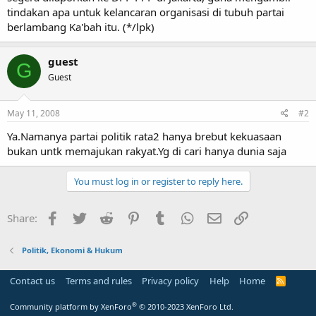
tindakan apa untuk kelancaran organisasi di tubuh partai
berlambang Ka'bah itu. (*/lpk)
guest
G
Guest
May 11, 2008
#2
Ya.Namanya partai politik rata2 hanya brebut kekuasaan
bukan untk memajukan rakyat.Yg di cari hanya dunia saja
You must log in or register to reply here.
Facebook
Twitter
Reddit
Pinterest
Tumblr
WhatsApp
Email
Link
Share:
Politik, Ekonomi & Hukum
Contact us
Terms and rules
Privacy policy
Help
Home
R
S
S
®
Community platform by XenForo
© 2010-2023 XenForo Ltd.