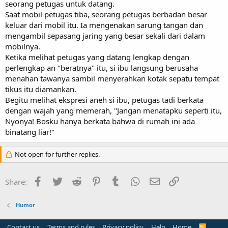
seorang petugas untuk datang.
Saat mobil petugas tiba, seorang petugas berbadan besar
keluar dari mobil itu. Ia mengenakan sarung tangan dan
mengambil sepasang jaring yang besar sekali dari dalam
mobilnya.
Ketika melihat petugas yang datang lengkap dengan
perlengkap an "beratnya" itu, si ibu langsung berusaha
menahan tawanya sambil menyerahkan kotak sepatu tempat
tikus itu diamankan.
Begitu melihat ekspresi aneh si ibu, petugas tadi berkata
dengan wajah yang memerah, "Jangan menatapku seperti itu,
Nyonya! Bosku hanya berkata bahwa di rumah ini ada
binatang liar!"
Not open for further replies.
Facebook
Twitter
Reddit
Pinterest
Tumblr
WhatsApp
Email
Link
Share:
Humor
Contact us
Terms and rules
Privacy policy
Help
Home
R