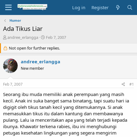
Log in
Register
Humor
Ada Tikus Liar
T
S
andree_erlangga
Feb 7, 2007
h
t
r
Not open for further replies.
a
e
r
a
t
andree_erlangga
d
d
New member
s
a
t
t
a
e
Feb 7, 2007
#1
r
t
Seorang ibu muda memiliki anak perempuan yang masih
e
kecil. Anak ini suka banget sama binatang, tapi suatu hari ia
r
digigit oleh tikus tanah kecil yang ditemukannya. Si anak
memasukkan tikus itu dalam kantung dan membawanya
pulang. Lalu ia menceritakan apa yang telah terjadi kepada
ibunya. Khawatir terkena rabies, ibu ini menghubungi
petugas kesehatan lingkungan yang segera mengirim