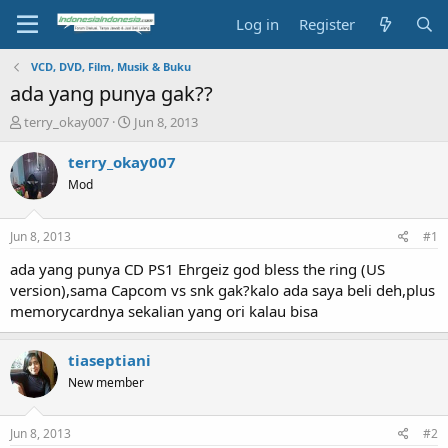
Log in
Register
VCD, DVD, Film, Musik & Buku
ada yang punya gak??
T
S
terry_okay007
Jun 8, 2013
h
t
r
a
terry_okay007
e
r
Mod
a
t
d
d
s
a
Jun 8, 2013
#1
t
t
a
e
ada yang punya CD PS1 Ehrgeiz god bless the ring (US
r
version),sama Capcom vs snk gak?kalo ada saya beli deh,plus
t
memorycardnya sekalian yang ori kalau bisa
e
r
tiaseptiani
New member
Jun 8, 2013
#2