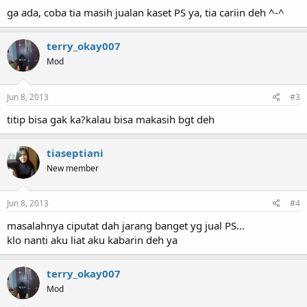
ga ada, coba tia masih jualan kaset PS ya, tia cariin deh ^-^
terry_okay007
Mod
Jun 8, 2013
#3
titip bisa gak ka?kalau bisa makasih bgt deh
tiaseptiani
New member
Jun 8, 2013
#4
masalahnya ciputat dah jarang banget yg jual PS...
klo nanti aku liat aku kabarin deh ya
terry_okay007
Mod