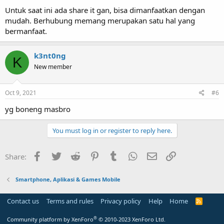
Untuk saat ini ada share it gan, bisa dimanfaatkan dengan
mudah. Berhubung memang merupakan satu hal yang
bermanfaat.
k3nt0ng
K
New member
Oct 9, 2021
#6
yg boneng masbro
You must log in or register to reply here.
Facebook
Twitter
Reddit
Pinterest
Tumblr
WhatsApp
Email
Link
Share:
Smartphone, Aplikasi & Games Mobile
Contact us
Terms and rules
Privacy policy
Help
Home
R
S
S
®
Community platform by XenForo
© 2010-2023 XenForo Ltd.