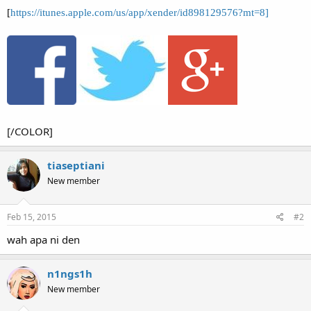
[
https://itunes.apple.com/us/app/xender/id898129576?mt=8]
[/COLOR]
tiaseptiani
New member
Feb 15, 2015
#2
wah apa ni den
n1ngs1h
New member