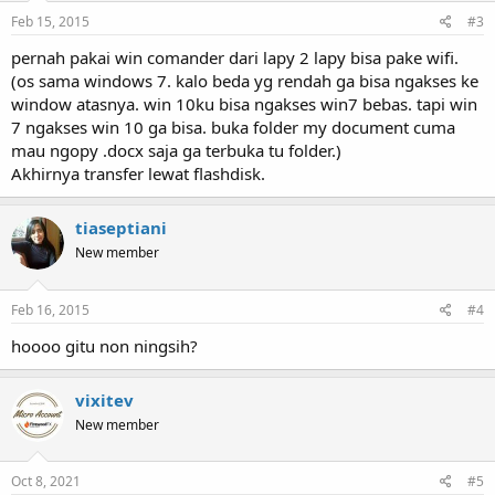
Feb 15, 2015
#3
pernah pakai win comander dari lapy 2 lapy bisa pake wifi.
(os sama windows 7. kalo beda yg rendah ga bisa ngakses ke
window atasnya. win 10ku bisa ngakses win7 bebas. tapi win
7 ngakses win 10 ga bisa. buka folder my document cuma
mau ngopy .docx saja ga terbuka tu folder.)
Akhirnya transfer lewat flashdisk.
tiaseptiani
New member
Feb 16, 2015
#4
hoooo gitu non ningsih?
vixitev
New member
Oct 8, 2021
#5