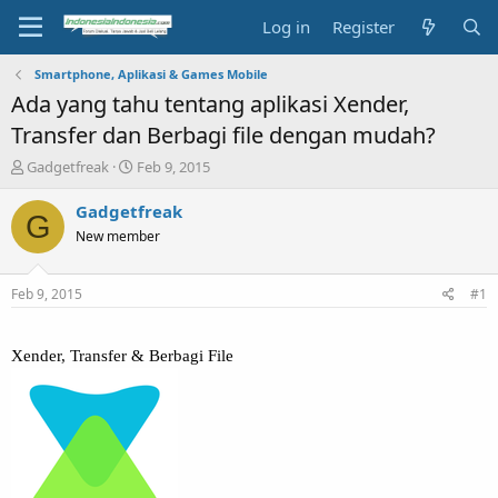
Log in
Register
Smartphone, Aplikasi & Games Mobile
Ada yang tahu tentang aplikasi Xender,
Transfer dan Berbagi file dengan mudah?
T
S
Gadgetfreak
Feb 9, 2015
h
t
r
a
Gadgetfreak
G
e
r
New member
a
t
d
d
s
a
Feb 9, 2015
#1
t
t
a
e
r
Xender, Transfer & Berbagi File
t
e
r