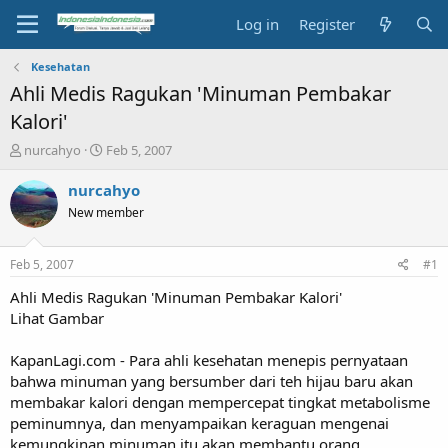
Log in
Register
Kesehatan
Ahli Medis Ragukan 'Minuman Pembakar
Kalori'
T
S
nurcahyo
Feb 5, 2007
h
t
r
a
nurcahyo
e
r
New member
a
t
d
d
s
a
Feb 5, 2007
#1
t
t
a
e
Ahli Medis Ragukan 'Minuman Pembakar Kalori'
r
Lihat Gambar
t
e
KapanLagi.com - Para ahli kesehatan menepis pernyataan
r
bahwa minuman yang bersumber dari teh hijau baru akan
membakar kalori dengan mempercepat tingkat metabolisme
peminumnya, dan menyampaikan keraguan mengenai
kemungkinan minuman itu akan membantu orang