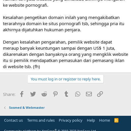
ke website pornografi.
Kesalahan pengetikan domain inilah yang mengakibatkan
terarahnya domain ke situs pornografi tsb, sehingga pria itu
akhirnya dijatuhkan hukuman penjara.
Dengan kesalahan pengarahan, pemilik website dapat
meraup banyak keuntungan sampai dengan US$ 1 Juta,
dikarenakan dengan banyaknya orang yang mengklik website
itu si pemilik mendapatkan pemasukan dari pemasang iklan
di website tsb. (fh)
You must log in or register to reply here.
Facebook
Twitter
Reddit
Pinterest
Tumblr
WhatsApp
Email
Link
Share:
Sosmed & Webmaster
Contact us
Terms and rules
Privacy policy
Help
Home
R
S
S
®
Community platform by XenForo
© 2010-2023 XenForo Ltd.