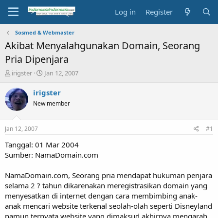
Log in
Register
Sosmed & Webmaster
Akibat Menyalahgunakan Domain, Seorang
Pria Dipenjara
T
S
irigster
Jan 12, 2007
h
t
r
a
irigster
e
r
New member
a
t
d
d
s
a
Jan 12, 2007
#1
t
t
a
e
Tanggal: 01 Mar 2004
r
Sumber: NamaDomain.com
t
e
NamaDomain.com, Seorang pria mendapat hukuman penjara
r
selama 2 ? tahun dikarenakan meregistrasikan domain yang
menyesatkan di internet dengan cara membimbing anak-
anak mencari website terkenal seolah-olah seperti Disneyland
namun ternyata website yang dimaksud akhirnya mengarah