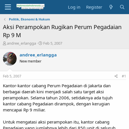
Log in
Register
Politik, Ekonomi & Hukum
Aksi Perampokan Rugikan Perum Pegadaian
Rp 9 M
T
S
andree_erlangga
Feb 5, 2007
h
t
r
a
andree_erlangga
e
r
New member
a
t
d
d
s
a
Feb 5, 2007
#1
t
t
a
e
Kantor-kantor cabang Perum Pegadaian di Jakarta dan
r
berbagai daerah kini menjadi salah satu target aksi
t
perampokan. Selama tahun 2006, setidaknya ada tujuh
e
kantor cabang Pegadaian dirampok, dengan kerugian
r
mencapai Rp 9 miliar.
Untuk mengatasi aksi perampokan itu, kantor cabang
Pegadaian yang jumlahnya lebih dari 850 unit di seluruh