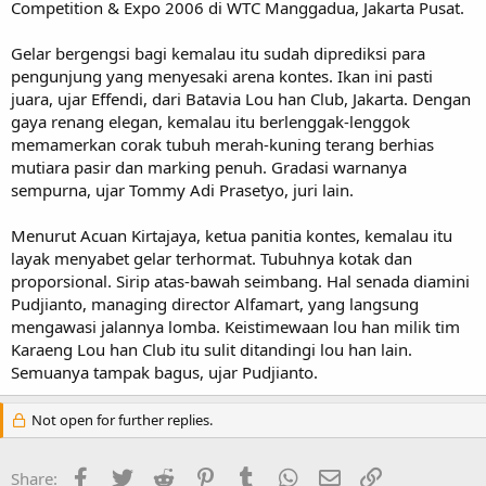
Competition & Expo 2006 di WTC Manggadua, Jakarta Pusat.
Gelar bergengsi bagi kemalau itu sudah diprediksi para
pengunjung yang menyesaki arena kontes. Ikan ini pasti
juara, ujar Effendi, dari Batavia Lou han Club, Jakarta. Dengan
gaya renang elegan, kemalau itu berlenggak-lenggok
memamerkan corak tubuh merah-kuning terang berhias
mutiara pasir dan marking penuh. Gradasi warnanya
sempurna, ujar Tommy Adi Prasetyo, juri lain.
Menurut Acuan Kirtajaya, ketua panitia kontes, kemalau itu
layak menyabet gelar terhormat. Tubuhnya kotak dan
proporsional. Sirip atas-bawah seimbang. Hal senada diamini
Pudjianto, managing director Alfamart, yang langsung
mengawasi jalannya lomba. Keistimewaan lou han milik tim
Karaeng Lou han Club itu sulit ditandingi lou han lain.
Semuanya tampak bagus, ujar Pudjianto.
Not open for further replies.
Facebook
Twitter
Reddit
Pinterest
Tumblr
WhatsApp
Email
Link
Share: