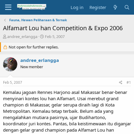
Log in
Register
Fauna, Hewan Peliharaan & Ternak
Alfamart Lou han Competition & Expo 2006
T
S
andree_erlangga
Feb 5, 2007
h
t
r
Not open for further replies.
a
e
r
a
t
andree_erlangga
d
d
New member
s
a
t
t
a
e
Feb 5, 2007
#1
r
t
Kemalau jagoan Rennes Harjono asal Makassar benar-benar
e
menyinari kontes lou han Alfamart. Usai merebut grand
r
champion di Makassar, gelar serupa diraih lagi di Kota
Metropolitan. Kemalau tetap terbaik. Belum ada yang
mengalahkan mutiara pasirnya, ujar Budihartono,
koordinator juri kontes. Pantas, bila keistimewaan itu diganjar
dengan gelar grand champion pada Alfamart Lou han