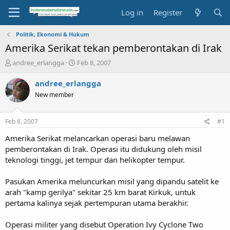
Log in
Register
Politik, Ekonomi & Hukum
Amerika Serikat tekan pemberontakan di Irak
T
S
andree_erlangga
Feb 8, 2007
h
t
r
a
andree_erlangga
e
r
New member
a
t
d
d
s
a
Feb 8, 2007
#1
t
t
a
e
Amerika Serikat melancarkan operasi baru melawan
r
pemberontakan di Irak. Operasi itu didukung oleh misil
t
teknologi tinggi, jet tempur dan helikopter tempur.
e
r
Pasukan Amerika meluncurkan misil yang dipandu satelit ke
arah "kamp gerilya" sekitar 25 km barat Kirkuk, untuk
pertama kalinya sejak pertempuran utama berakhir.
Operasi militer yang disebut Operation Ivy Cyclone Two