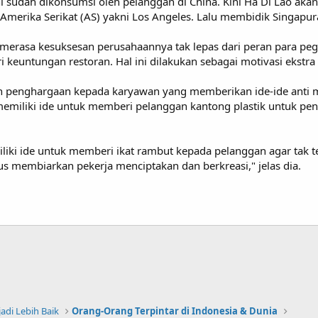
i sudah dikonsumsi oleh pelanggan di China. Kini Ha Di Lao ak
merika Serikat (AS) yakni Los Angeles. Lalu membidik Singapura,
 merasa kesuksesan perusahaannya tak lepas dari peran para p
i keuntungan restoran. Hal ini dilakukan sebagai motivasi ekstr
penghargaan kepada karyawan yang memberikan ide-ide anti main
emiliki ide untuk memberi pelanggan kantong plastik untuk pen
ki ide untuk memberi ikat rambut kepada pelanggan agar tak ter
us membiarkan pekerja menciptakan dan berkreasi," jelas dia.
di Lebih Baik
Orang-Orang Terpintar di Indonesia & Dunia