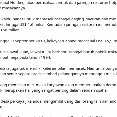
tional Holding, atau perusahaan induk dari jaringan restoran hot
k masakannya.
n kaldu panas untuk memasak berbagai daging, sayuran dan mie. T
mzet hingga US$ 1,6 miliar. Kemudian jaringan restoran ini mem
168 miliar.
anggal 9 September 2019, kekayaan Zhang mencapai US$ 15,9 mili
erusia awal 20an, ia waktu itu berhenti sebagai buruh pabrik tr
pat meja pada tahun 1994.
na ia juga tak memiliki keterampilan memasak. Namun ia punya 
an semir sepatu gratis sembari pelanggannya menunggu meja 
 yang memesan mie, maka karyawan akan memperlihatkan demo
ik merupakan hal yang sangat penting dalam sebuah usaha.
g desa percaya jika anda mengambil uang dari orang lain dan an
g.