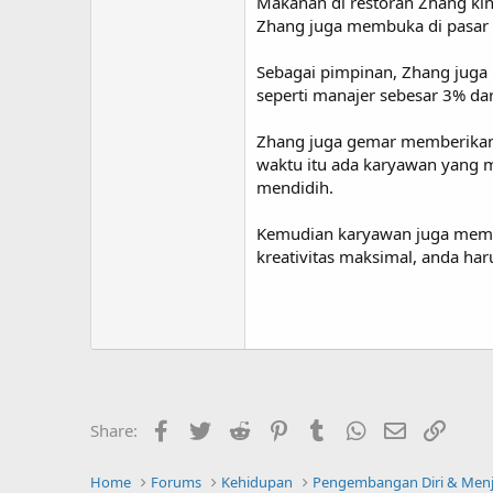
Makanan di restoran Zhang kin
Zhang juga membuka di pasar A
Sebagai pimpinan, Zhang juga
seperti manajer sebesar 3% dar
Zhang juga gemar memberikan 
waktu itu ada karyawan yang m
mendidih.
Kemudian karyawan juga memili
kreativitas maksimal, anda har
Facebook
Twitter
Reddit
Pinterest
Tumblr
WhatsApp
Email
Link
Share:
Home
Forums
Kehidupan
Pengembangan Diri & Menja