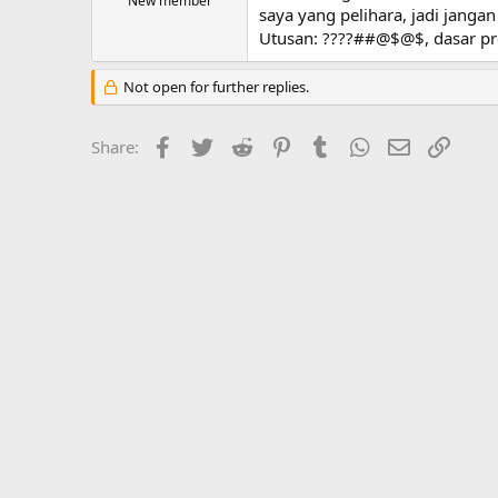
New member
saya yang pelihara, jadi jang
Utusan: ????##@$@$, dasar pre
Not open for further replies.
Facebook
Twitter
Reddit
Pinterest
Tumblr
WhatsApp
Email
Link
Share: