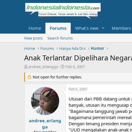
Home
Forums
What's new
Members
New posts
Search forums
Home
Forums
Hanya Ada Di ii
Humor
Anak Terlantar Dipelihara Negar
T
S
andree_erlangga
Feb 6, 2007
h
t
r
Not open for further replies.
a
e
r
a
t
Feb 6, 2007
d
d
s
a
Utusan dari PBB datang untuk 
t
t
banyak, utusan itu mengusap d
a
e
"Bagaimana tanggung jawab pem
r
bagaimana pemerintah mereali
t
andree_erlang
Dengan tenang presiden menj
e
ga
"UUD mengatakan anak-anak mis
r