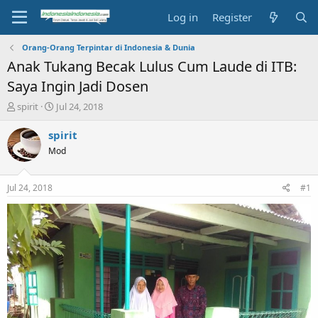
Log in
Register
Orang-Orang Terpintar di Indonesia & Dunia
Anak Tukang Becak Lulus Cum Laude di ITB:
Saya Ingin Jadi Dosen
T
S
spirit
Jul 24, 2018
h
t
r
a
spirit
e
r
Mod
a
t
d
d
s
a
Jul 24, 2018
#1
t
t
a
e
r
t
e
r