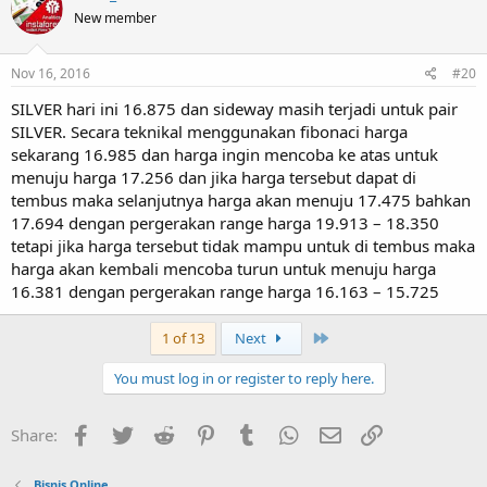
New member
Nov 16, 2016
#20
SILVER hari ini 16.875 dan sideway masih terjadi untuk pair
SILVER. Secara teknikal menggunakan fibonaci harga
sekarang 16.985 dan harga ingin mencoba ke atas untuk
menuju harga 17.256 dan jika harga tersebut dapat di
tembus maka selanjutnya harga akan menuju 17.475 bahkan
17.694 dengan pergerakan range harga 19.913 – 18.350
tetapi jika harga tersebut tidak mampu untuk di tembus maka
harga akan kembali mencoba turun untuk menuju harga
16.381 dengan pergerakan range harga 16.163 – 15.725
Last
1 of 13
Next
You must log in or register to reply here.
Facebook
Twitter
Reddit
Pinterest
Tumblr
WhatsApp
Email
Link
Share:
Bisnis Online