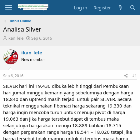
Log in
Register
Bisnis Online
Analisa Silver
T
S
ikan_lele
Sep 6, 2016
h
t
r
a
ikan_lele
e
r
New member
a
t
d
d
s
a
Sep 6, 2016
#1
t
t
a
e
SILVER hari ini 19.430 dibuka lebih tinggi dari Pembukaan
r
hari jumat minggu kemarin yang sebelumnya dengan harga
t
18.840 dan uptrend masih terjadi untuk pair SILVER. Secara
e
teknikal menggunakan fibonaci harga sekarang 19.330 dan
r
harga ingin mencoba turun untuk menuju pivot di harga
19.063 dan jika harga tersebut dapat di tembus maka
selanjutnya harga akan menuju 18.889 bahkan 18.715
dengan pergerakan range harga 18.541 – 18.020 tetapi jika
harga tersebut tidak mampu untuk di tembus maka harga