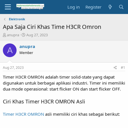
Log in
Register
Elektronik
Apa Saja Ciri Khas Time H3CR Omron
T
S
anupra
Aug 27, 2023
h
t
r
a
anupra
A
e
r
Member
a
t
d
d
s
a
Aug 27, 2023
#1
t
t
a
e
Timer H3CR OMRON adalah timer solid-state yang dapat
r
digunakan untuk berbagai aplikasi industri. Timer ini memiliki
t
dua mode operasional: start flicker ON dan start flicker OFF.
e
r
Ciri Khas Timer H3CR OMRON Asli
Timer H3CR OMRON
asli memiliki ciri khas sebagai berikut: