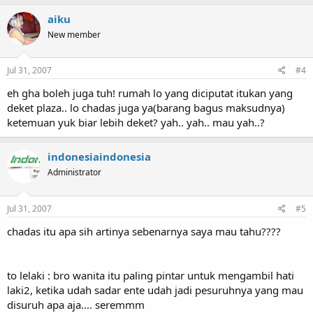
aiku
New member
Jul 31, 2007
#4
eh gha boleh juga tuh! rumah lo yang diciputat itukan yang
deket plaza.. lo chadas juga ya(barang bagus maksudnya)
ketemuan yuk biar lebih deket? yah.. yah.. mau yah..?
indonesiaindonesia
Administrator
Jul 31, 2007
#5
chadas itu apa sih artinya sebenarnya saya mau tahu????
to lelaki : bro wanita itu paling pintar untuk mengambil hati
laki2, ketika udah sadar ente udah jadi pesuruhnya yang mau
disuruh apa aja.... seremmm