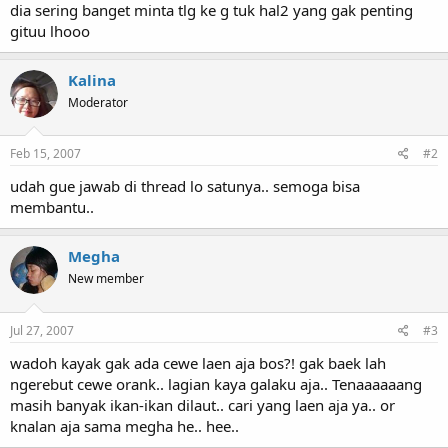
dia sering banget minta tlg ke g tuk hal2 yang gak penting
gituu lhooo
Kalina
Moderator
Feb 15, 2007
#2
udah gue jawab di thread lo satunya.. semoga bisa
membantu..
Megha
New member
Jul 27, 2007
#3
wadoh kayak gak ada cewe laen aja bos?! gak baek lah
ngerebut cewe orank.. lagian kaya galaku aja.. Tenaaaaaang
masih banyak ikan-ikan dilaut.. cari yang laen aja ya.. or
knalan aja sama megha he.. hee..