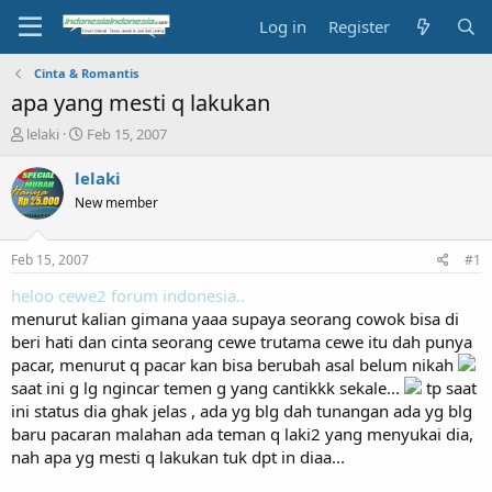
Log in
Register
Cinta & Romantis
apa yang mesti q lakukan
T
S
lelaki
Feb 15, 2007
h
t
r
a
lelaki
e
r
New member
a
t
d
d
s
a
Feb 15, 2007
#1
t
t
a
e
heloo cewe2 forum indonesia..
r
menurut kalian gimana yaaa supaya seorang cowok bisa di
t
beri hati dan cinta seorang cewe trutama cewe itu dah punya
e
pacar, menurut q pacar kan bisa berubah asal belum nikah
r
saat ini g lg ngincar temen g yang cantikkk sekale...
tp saat
ini status dia ghak jelas , ada yg blg dah tunangan ada yg blg
baru pacaran malahan ada teman q laki2 yang menyukai dia,
nah apa yg mesti q lakukan tuk dpt in diaa...