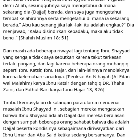
demi Allah, sesungguhnya saya mengetahui di mana
sekarang dia (Dajjal) berada, dan saya juga mengetahui
tempat kelahirannya serta mengetahui di mana ia sekarang
berada." Abu kau senang jika laki-laki itu adalah engkau?" Dia
menjawab, "Kalau disindirkan kepadaku, maka aku tidak
benci." [Shahih Muslim 18: 51]
Dan masih ada beberapa riwayat lagi tentang Ibnu Shayyad
yang sengaja tidak saya sebutkan karena takut terkesan
terlalu panjang, dan lagi karena beberapa orang muhaqqiq
seperti Ibnu Katsir, Ibnu Hajar, dan lain-lainnya menolaknya
karena kelemahan sanadnya. [Periksa: An-Nihayah (Al-Fitan
wal Malahim) karya Ibnu Katsir dengan tahqiq DR. Thaha
Zaini; dan Fathul-Bari karya Ibnu Hajar 13; 326]
Timbul kemusykilan di kalangan para ulama mengenai
masalah Ibnu Shayyad ini, sebagian mereka mengatakan
bahwa Ibnu Shayyad adalah Dajjal dan mereka beralasan
dengan sumpah beberapa orang sahabat bahwa dia adalah
Dajjal beserta kondisinya sebagaimana diriwayatkan dari
Ibnu Umar dan Abu Sa'id ketika sedang bersamanya. Dan