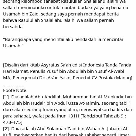
seorang kelompok sahabat Rasulullah Shalallahu 'alaihi wa
sallam meminangku untuk mantan budaknya yang benama
Usamah bin Zaid, sedang saya pernah mendapat berita
bahwa Rasulullah Shalallahu 'alaihi wa sallam pernah
bersabda:
"Barangsiapa yang mencintai aku hendaklah ia mencintai
Usamah."
[Disalin dari kitab Asyratus Sa'ah edisi Indonesia Tanda-Tanda
Hari Kiamat, Penulis Yusuf bin Abdullah bin Yusuf Al-Wabl
MA, Penerjemah Drs As'ad Yasin, Penerbit CV Pustaka Mantiq]
_________
Foote Note
[1]. Dia adalah Abu Abdillah Muhammad bin Al-Munkadir bin
Abdullah bin Hudair bin Abdul Uzza At-Taimin, seorang tabi'i
dan salah seorang Imam yang alim, meriwayatkan hadits dari
para sahabat, wafat pada thun 131H [Tahdzibut Tahdzib 9 :
473-475]
[2]. Daia adalah Abu Sulaiman Zaid bin Wahab Al-Juhami Al-
Kufi, meriwayatkan hadits dari banyak sahabat seperti Umar,