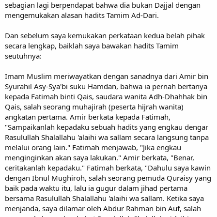
sebagian lagi berpendapat bahwa dia bukan Dajjal dengan
mengemukakan alasan hadits Tamim Ad-Dari.
Dan sebelum saya kemukakan perkataan kedua belah pihak
secara lengkap, baiklah saya bawakan hadits Tamim
seutuhnya:
Imam Muslim meriwayatkan dengan sanadnya dari Amir bin
Syurahil Asy-Sya'bi suku Hamdan, bahwa ia pernah bertanya
kepada Fatimah binti Qais, saudara wanita Adh-Dhahhak bin
Qais, salah seorang muhajirah (peserta hijrah wanita)
angkatan pertama. Amir berkata kepada Fatimah,
"Sampaikanlah kepadaku sebuah hadits yang engkau dengar
Rasulullah Shalallahu 'alaihi wa sallam secara langsung tanpa
melalui orang lain." Fatimah menjawab, "Jika engkau
menginginkan akan saya lakukan." Amir berkata, "Benar,
ceritakanlah kepadaku." Fatimah berkata, "Dahulu saya kawin
dengan Ibnul Mughiroh, salah seorang pemuda Quraisy yang
baik pada waktu itu, lalu ia gugur dalam jihad pertama
bersama Rasulullah Shalallahu 'alaihi wa sallam. Ketika saya
menjanda, saya dilamar oleh Abdur Rahman bin Auf, salah