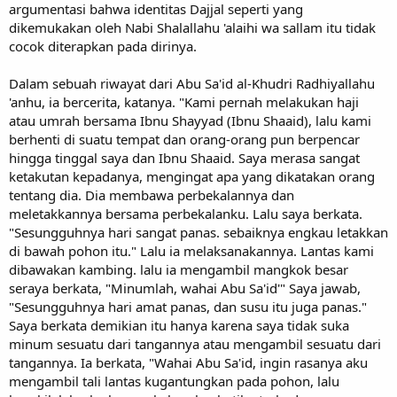
argumentasi bahwa identitas Dajjal seperti yang
dikemukakan oleh Nabi Shalallahu 'alaihi wa sallam itu tidak
cocok diterapkan pada dirinya.
Dalam sebuah riwayat dari Abu Sa'id al-Khudri Radhiyallahu
'anhu, ia bercerita, katanya. "Kami pernah melakukan haji
atau umrah bersama Ibnu Shayyad (Ibnu Shaaid), lalu kami
berhenti di suatu tempat dan orang-orang pun berpencar
hingga tinggal saya dan Ibnu Shaaid. Saya merasa sangat
ketakutan kepadanya, mengingat apa yang dikatakan orang
tentang dia. Dia membawa perbekalannya dan
meletakkannya bersama perbekalanku. Lalu saya berkata.
"Sesungguhnya hari sangat panas. sebaiknya engkau letakkan
di bawah pohon itu." Lalu ia melaksanakannya. Lantas kami
dibawakan kambing. lalu ia mengambil mangkok besar
seraya berkata, "Minumlah, wahai Abu Sa'id'" Saya jawab,
"Sesungguhnya hari amat panas, dan susu itu juga panas."
Saya berkata demikian itu hanya karena saya tidak suka
minum sesuatu dari tangannya atau mengambil sesuatu dari
tangannya. Ia berkata, "Wahai Abu Sa'id, ingin rasanya aku
mengambil tali lantas kugantungkan pada pohon, lalu