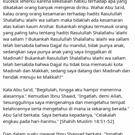
kucekik leherku karena kekesalan hatiku terhadap apa yang
dikatakan orang banyak mengenai diriku. Wahai Abu Sa'id,
kalau orang-orang kesamaran terhadap hadits Rasulullah
Shalallahu 'alaihi wa sallam maka tidaklah ada kesamaran
atas kalian kaum Anshar. Bukankah engkau termasuk orang
yang paling tahu tentang hadits Rasulullah Shalallahu 'alaihi
wa sallam ? Bukankah Rasulullah Shalallahu 'alaihi wa sallam
telah bersabda bahwa Dajjal itu mandul, tidak punya anak,
sedangkan saya punya anak yang saya tinggalkan di
Madinah? Bukankah Rasulullah Shalallahu 'alaihi wa sallam
telah bersabda bahwa Dajjal itu tidak bisa memasuki kota
Madinah dan Makkah, sedang saya datang dari Madinah dan
hendak menuju ke Makkah?"
Kata Abu Sa'id, "Begitulah, hingga aku hampir menerima
alasannya." Kemudian Ibnu Shaaid, "Ingatlah, demi Allah,
Sesungguhnya saya mengenalnya dan mengetahui tempat
kelahirannya serta mengetahui di mana ia sekarang berada."
Abu Sa'id berkata: Saya berkata kepadanya, "Celakalah
engkau pada hari-harimu." [Shahih Muslim 18:51-52]
Dan dalam suatu riwayat Ibnu Shayyad berkata, "Ingatlah,