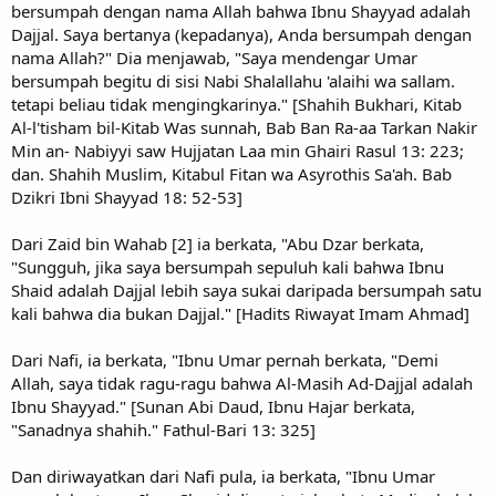
bersumpah dengan nama Allah bahwa Ibnu Shayyad adalah
Dajjal. Saya bertanya (kepadanya), Anda bersumpah dengan
nama Allah?" Dia menjawab, "Saya mendengar Umar
bersumpah begitu di sisi Nabi Shalallahu 'alaihi wa sallam.
tetapi beliau tidak mengingkarinya." [Shahih Bukhari, Kitab
Al-l'tisham bil-Kitab Was sunnah, Bab Ban Ra-aa Tarkan Nakir
Min an- Nabiyyi saw Hujjatan Laa min Ghairi Rasul 13: 223;
dan. Shahih Muslim, Kitabul Fitan wa Asyrothis Sa'ah. Bab
Dzikri Ibni Shayyad 18: 52-53]
Dari Zaid bin Wahab [2] ia berkata, "Abu Dzar berkata,
"Sungguh, jika saya bersumpah sepuluh kali bahwa Ibnu
Shaid adalah Dajjal lebih saya sukai daripada bersumpah satu
kali bahwa dia bukan Dajjal." [Hadits Riwayat Imam Ahmad]
Dari Nafi, ia berkata, "Ibnu Umar pernah berkata, "Demi
Allah, saya tidak ragu-ragu bahwa Al-Masih Ad-Dajjal adalah
Ibnu Shayyad." [Sunan Abi Daud, Ibnu Hajar berkata,
"Sanadnya shahih." Fathul-Bari 13: 325]
Dan diriwayatkan dari Nafi pula, ia berkata, "Ibnu Umar