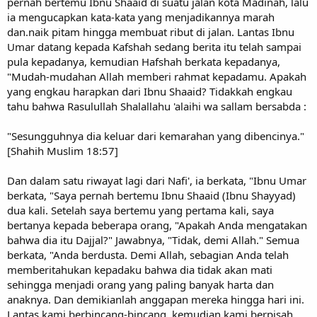
pernah bertemu Ibnu Shaaid di suatu jalan kota Madinah, lalu
ia mengucapkan kata-kata yang menjadikannya marah
dan.naik pitam hingga membuat ribut di jalan. Lantas Ibnu
Umar datang kepada Kafshah sedang berita itu telah sampai
pula kepadanya, kemudian Hafshah berkata kepadanya,
"Mudah-mudahan Allah memberi rahmat kepadamu. Apakah
yang engkau harapkan dari Ibnu Shaaid? Tidakkah engkau
tahu bahwa Rasulullah Shalallahu 'alaihi wa sallam bersabda :
"Sesungguhnya dia keluar dari kemarahan yang dibencinya."
[Shahih Muslim 18:57]
Dan dalam satu riwayat lagi dari Nafi', ia berkata, "Ibnu Umar
berkata, "Saya pernah bertemu Ibnu Shaaid (Ibnu Shayyad)
dua kali. Setelah saya bertemu yang pertama kali, saya
bertanya kepada beberapa orang, "Apakah Anda mengatakan
bahwa dia itu Dajjal?" Jawabnya, "Tidak, demi Allah." Semua
berkata, "Anda berdusta. Demi Allah, sebagian Anda telah
memberitahukan kepadaku bahwa dia tidak akan mati
sehingga menjadi orang yang paling banyak harta dan
anaknya. Dan demikianlah anggapan mereka hingga hari ini.
Lantas kami berbincang-bincang, kemudian kami berpisah.