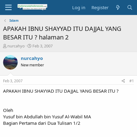
Log in
Register
Islam
APAKAH IBNU SHAYYAD ITU DAJJAL YANG
BESAR ITU ? halaman 2
T
S
nurcahyo
Feb 3, 2007
h
t
r
a
nurcahyo
e
r
New member
a
t
d
d
s
a
Feb 3, 2007
#1
t
t
a
e
APAKAH IBNU SHAYYAD ITU DAJJAL YANG BESAR ITU ?
r
t
e
Oleh
r
Yusuf bin Abdullah bin Yusuf Al-Wabil MA
Bagian Pertama dari Dua Tulisan 1/2