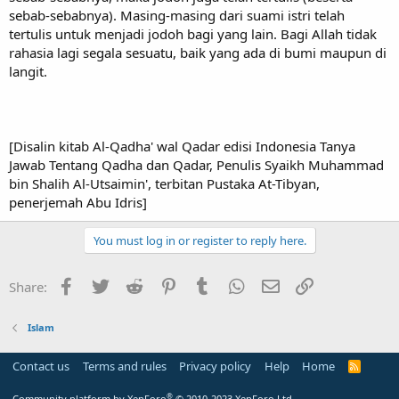
sebab-sebabnya). Masing-masing dari suami istri telah
tertulis untuk menjadi jodoh bagi yang lain. Bagi Allah tidak
rahasia lagi segala sesuatu, baik yang ada di bumi maupun di
langit.
[Disalin kitab Al-Qadha' wal Qadar edisi Indonesia Tanya
Jawab Tentang Qadha dan Qadar, Penulis Syaikh Muhammad
bin Shalih Al-Utsaimin', terbitan Pustaka At-Tibyan,
penerjemah Abu Idris]
You must log in or register to reply here.
Facebook
Twitter
Reddit
Pinterest
Tumblr
WhatsApp
Email
Link
Share:
Islam
Contact us
Terms and rules
Privacy policy
Help
Home
R
S
S
®
Community platform by XenForo
© 2010-2023 XenForo Ltd.