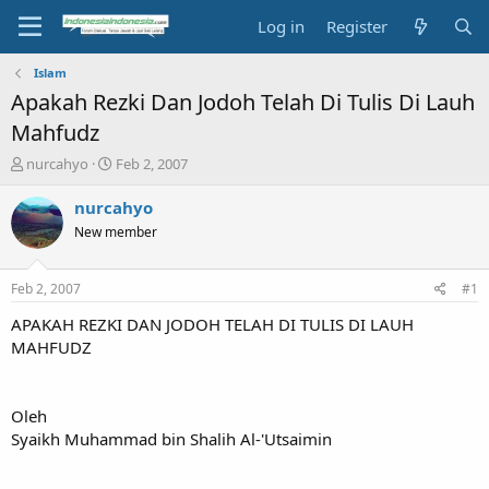
Log in
Register
Islam
Apakah Rezki Dan Jodoh Telah Di Tulis Di Lauh
Mahfudz
T
S
nurcahyo
Feb 2, 2007
h
t
r
a
nurcahyo
e
r
New member
a
t
d
d
s
a
Feb 2, 2007
#1
t
t
a
e
APAKAH REZKI DAN JODOH TELAH DI TULIS DI LAUH
r
MAHFUDZ
t
e
r
Oleh
Syaikh Muhammad bin Shalih Al-'Utsaimin