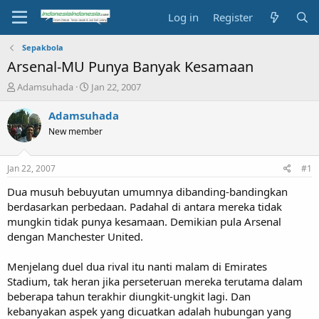
Log in
Register
Sepakbola
Arsenal-MU Punya Banyak Kesamaan
T
S
Adamsuhada
Jan 22, 2007
h
t
r
a
Adamsuhada
e
r
New member
a
t
d
d
s
a
Jan 22, 2007
#1
t
t
a
e
Dua musuh bebuyutan umumnya dibanding-bandingkan
r
berdasarkan perbedaan. Padahal di antara mereka tidak
t
mungkin tidak punya kesamaan. Demikian pula Arsenal
e
dengan Manchester United.
r
Menjelang duel dua rival itu nanti malam di Emirates
Stadium, tak heran jika perseteruan mereka terutama dalam
beberapa tahun terakhir diungkit-ungkit lagi. Dan
kebanyakan aspek yang dicuatkan adalah hubungan yang