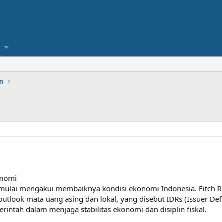
m
konomi
 mulai mengakui membaiknya kondisi ekonomi Indonesia. Fitch R
tlook mata uang asing dan lokal, yang disebut IDRs (Issuer Default
tah dalam menjaga stabilitas ekonomi dan disiplin fiskal.