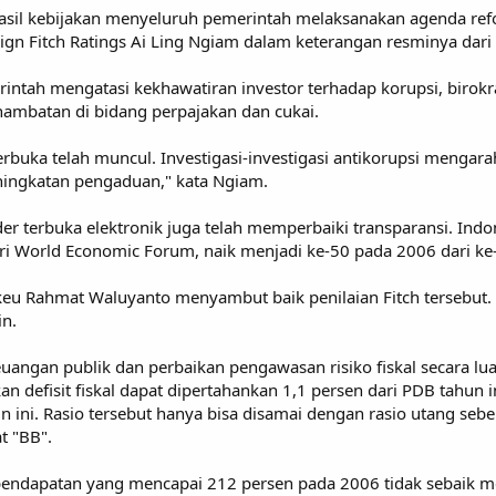
hasil kebijakan menyeluruh pemerintah melaksanakan agenda ref
reign Fitch Ratings Ai Ling Ngiam dalam keterangan resminya dar
rintah mengatasi kekhawatiran investor terhadap korupsi, birok
ambatan di bidang perpajakan dan cukai.
erbuka telah muncul. Investigasi-investigasi antikorupsi mengar
eningkatan pengaduan," kata Ngiam.
r terbuka elektronik juga telah memperbaiki transparansi. Indon
ari World Economic Forum, naik menjadi ke-50 pada 2006 dari ke
keu Rahmat Waluyanto menyambut baik penilaian Fitch tersebut.
in.
i keuangan publik dan perbaikan pengawasan risiko fiskal secara 
n defisit fiskal dapat dipertahankan 1,1 persen dari PDB tahun 
un ini. Rasio tersebut hanya bisa disamai dengan rasio utang sebe
t "BB".
pendapatan yang mencapai 212 persen pada 2006 tidak sebaik m