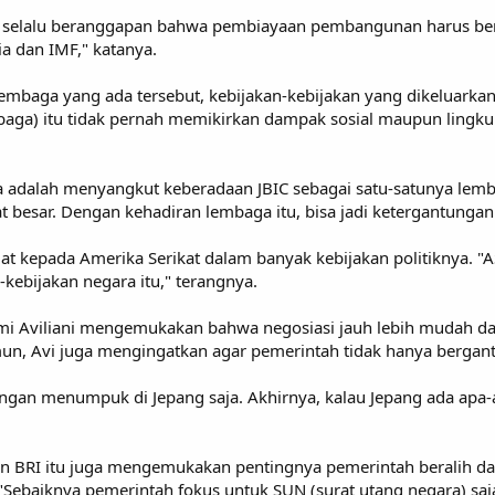
 selalu beranggapan bahwa pembiayaan pembangunan harus berg
 dan IMF," katanya.
mbaga yang ada tersebut, kebijakan-kebijakan yang dikeluarkan 
embaga) itu tidak pernah memikirkan dampak sosial maupun ling
nya adalah menyangkut keberadaan JBIC sebagai satu-satunya lem
gat besar. Dengan kehadiran lembaga itu, bisa jadi ketergantung
lat kepada Amerika Serikat dalam banyak kebijakan politiknya. "
kebijakan negara itu," terangnya.
 Aviliani mengemukakan bahwa negosiasi jauh lebih mudah dan f
amun, Avi juga mengingatkan agar pemerintah tidak hanya bergant
angan menumpuk di Jepang saja. Akhirnya, kalau Jepang ada apa-a
den BRI itu juga mengemukakan pentingnya pemerintah beralih da
"Sebaiknya pemerintah fokus untuk SUN (surat utang negara) saja