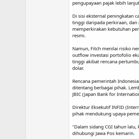
pengupayaan pajak lebih lanj
Di sisi eksternal peningkatan
tinggi daripada perkiraan, da
memperkirakan kebutuhan pend
resmi.
Namun, Fitch menilai risiko n
outflow investasi portofolio e
tinggi akibat rencana pertumb
dolar.
Rencana pemerintah Indonesia 
ditentang berbagai pihak. Lem
JBIC (Japan Bank for Internati
Direktur Eksekutif INFID (In
pihak mendukung upaya pemeri
"Dalam sidang CGI tahun lalu,
dihubungi Jawa Pos kemarin.