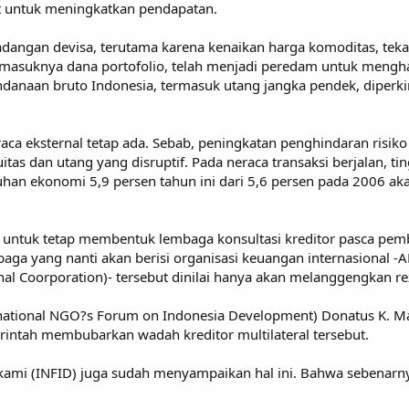
ut untuk meningkatkan pendapatan.
 cadangan devisa, terutama karena kenaikan harga komoditas, tek
n masuknya dana portofolio, telah menjadi peredam untuk menghad
anaan bruto Indonesia, termasuk utang jangka pendek, diperki
eraca eksternal tetap ada. Sebab, peningkatan penghindaran ris
kuitas dan utang yang disruptif. Pada neraca transaksi berjalan,
uhan ekonomi 5,9 persen tahun ini dari 5,6 persen pada 2006 a
untuk tetap membentuk lembaga konsultasi kreditor pasca pemb
baga yang nanti akan berisi organisasi keuangan internasional 
onal Coorporation)- tersebut dinilai hanya akan melanggengkan re
ternational NGO?s Forum on Indonesia Development) Donatus K
ntah membubarkan wadah kreditor multilateral tersebut.
 kami (INFID) juga sudah menyampaikan hal ini. Bahwa sebenarnya