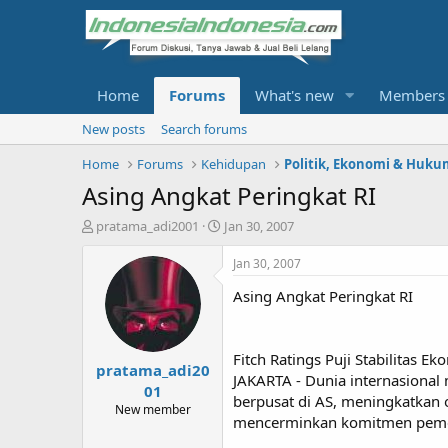
Home
Forums
What's new
Members
New posts
Search forums
Home
Forums
Kehidupan
Politik, Ekonomi & Huku
Asing Angkat Peringkat RI
T
S
pratama_adi2001
Jan 30, 2007
h
t
r
a
Jan 30, 2007
e
r
Asing Angkat Peringkat RI
a
t
d
d
s
a
t
t
Fitch Ratings Puji Stabilitas E
pratama_adi20
a
e
JAKARTA - Dunia internasional
r
01
berpusat di AS, meningkatkan ou
t
New member
mencerminkan komitmen pemerin
e
r